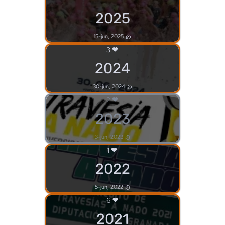
2025
15-jun, 2025
3
2024
30-jun, 2024
2
2023
3-jun, 2023
1
2022
5-jun, 2022
6
2021