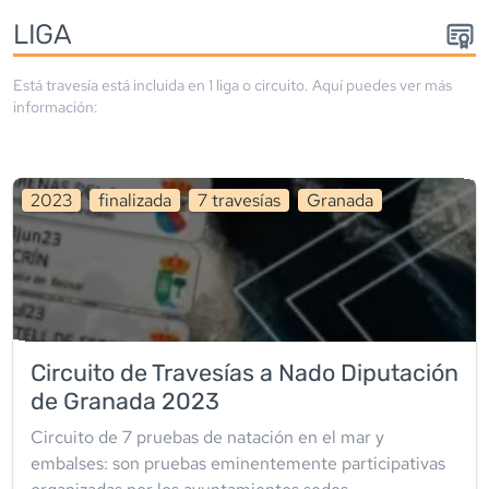
LIGA
Está travesía está incluida en
1
liga
o circuito
. Aquí puedes ver más
información:
2023
finalizada
7
travesía
s
Granada
Circuito de Travesías a Nado Diputación
de Granada 2023
Circuito de 7 pruebas de natación en el mar y
embalses: son pruebas eminentemente participativas