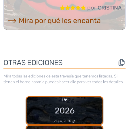
por
CRISTINA
⟶ Mira por qué les encanta
OTRAS EDICIONES
Mira todas las ediciones de esta travesía que tenemos listadas. Si
tienen el borde
naranja
puedes hacer clic para ver todos los detalles.
1
2026
21-jun, 2026