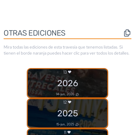
OTRAS EDICIONES
Mira todas las ediciones de esta travesía que tenemos listadas. Si
tienen el borde
naranja
puedes hacer clic para ver todos los detalles.
13
2026
14-jun, 2026
12
2025
15-jun, 2025
11