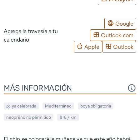
Google
Agrega la travesía a tu
Outlook.com
calendario
Apple
Outlook
MÁS INFORMACIÓN
ya celebrada
Mediterráneo
boya obligatoria
neopreno
no permitido
8 €
/ km
El chip se colocará la muñeca ya que este año habrá