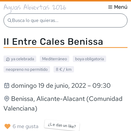
Aguas Abiertas 2026
Menú
Busca lo que quieras...
II Entre Cales Benissa
ya celebrada
Mediterráneo
boya obligatoria
neopreno
no permitido
8 €
/ km
domingo 19 de junio, 2022
– 09:30
Benissa
, Alicante-Alacant (Comunidad
Valenciana)
¿Le das un like?
6
me gusta