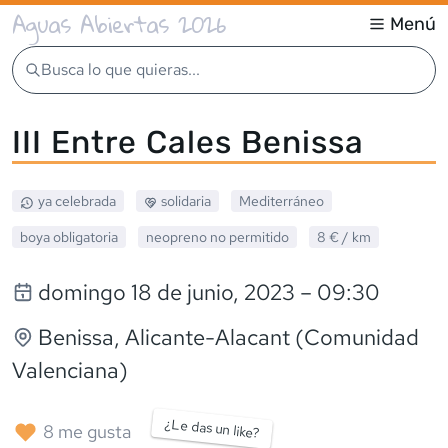
Aguas Abiertas 2026
Menú
Busca lo que quieras...
III Entre Cales Benissa
ya celebrada
solidaria
Mediterráneo
boya obligatoria
neopreno
no permitido
8 €
/ km
domingo 18 de junio, 2023
– 09:30
Benissa
, Alicante-Alacant (Comunidad
Valenciana)
¿Le das un like?
8
me gusta