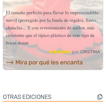
El tamaño perfecto para llevar lo imprescindible:
móvil (protegido por la funda de regalo), llaves,
chanclas... Y con revestimiento de nailon, más
resistente que el típico plástico de este tipo de
boyas donut
por
CRISTINA
⟶ Mira por qué les encanta
OTRAS EDICIONES