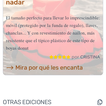
nadar
El tamaño perfecto para llevar lo imprescindible:
móvil (protegido por la funda de regalo), llaves,
chanclas... Y con revestimiento de nailon, más
resistente que el típico plástico de este tipo de
boyas donut
por
CRISTINA
⟶ Mira por qué les encanta
OTRAS EDICIONES