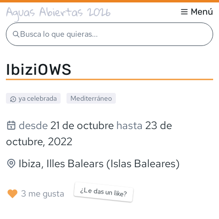
Aguas Abiertas 2026
Menú
Busca lo que quieras...
IbiziOWS
ya celebrada
Mediterráneo
desde
21 de octubre
hasta
23 de
octubre, 2022
Ibiza
, Illes Balears (Islas Baleares)
¿Le das un like?
3
me gusta