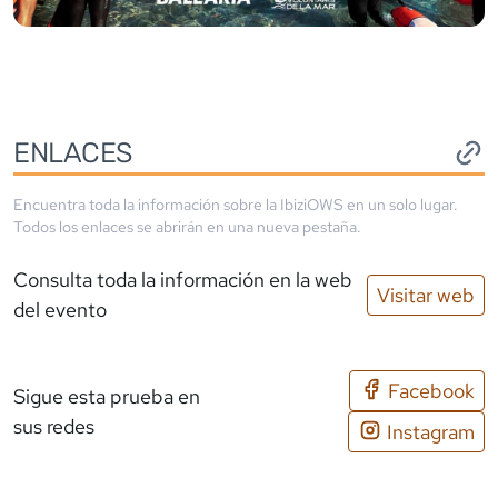
ENLACES
Encuentra toda la información sobre la
IbiziOWS
en un solo lugar.
Todos los enlaces se abrirán en una nueva pestaña.
Consulta toda la información en la web
Visitar web
del evento
Facebook
Sigue esta prueba en
sus redes
Instagram