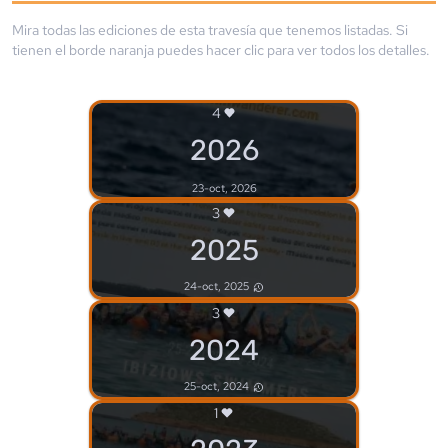
Mira todas las ediciones de esta travesía que tenemos listadas. Si
tienen el borde
naranja
puedes hacer clic para ver todos los detalles.
4
2026
23-oct, 2026
3
2025
24-oct, 2025
3
2024
25-oct, 2024
1