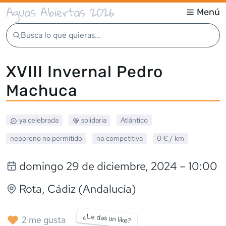
Aguas Abiertas 2026
Menú
Busca lo que quieras...
XVIII Invernal Pedro
Machuca
ya celebrada
solidaria
Atlántico
neopreno
no permitido
no competitiva
0 €
/ km
domingo 29 de diciembre, 2024
– 10:00
Rota
, Cádiz (Andalucía)
¿Le das un like?
2
me gusta