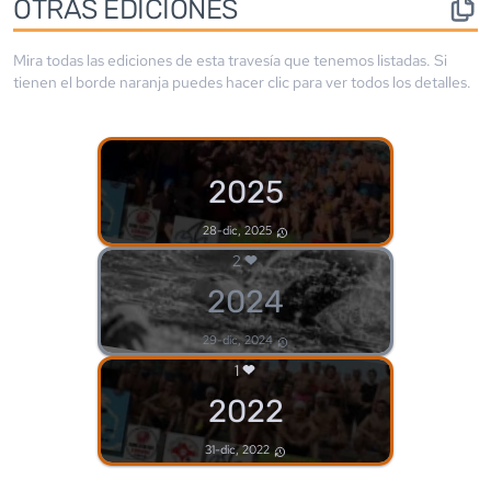
OTRAS EDICIONES
Mira todas las ediciones de esta travesía que tenemos listadas. Si
tienen el borde
naranja
puedes hacer clic para ver todos los detalles.
2025
28-dic, 2025
2
2024
29-dic, 2024
1
2022
31-dic, 2022