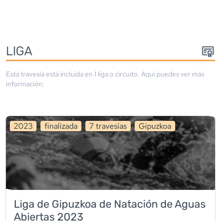
LIGA
Está travesía está incluida en
1
liga
o circuito
. Aquí puedes ver más
información:
2023
finalizada
7
travesía
s
Gipuzkoa
Liga de Gipuzkoa de Natación de Aguas
Abiertas 2023