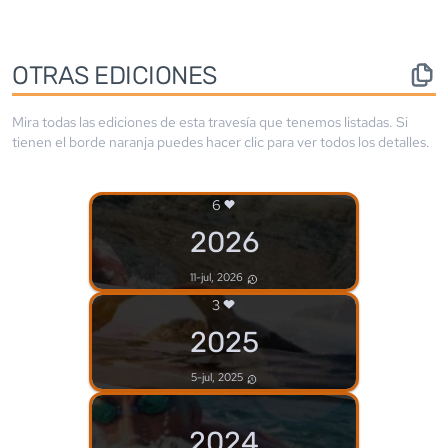
OTRAS EDICIONES
Mira todas las ediciones de esta travesía que tenemos listadas. Si
tienen el borde
naranja
puedes hacer clic para ver todos los detalles.
6
2026
11-jul, 2026
3
2025
5-jul, 2025
2024