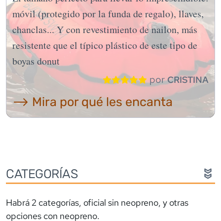
móvil (protegido por la funda de regalo), llaves,
chanclas... Y con revestimiento de nailon, más
resistente que el típico plástico de este tipo de
boyas donut
por
CRISTINA
⟶ Mira por qué les encanta
CATEGORÍAS
Habrá 2 categorías, oficial sin neopreno, y otras
opciones con neopreno.