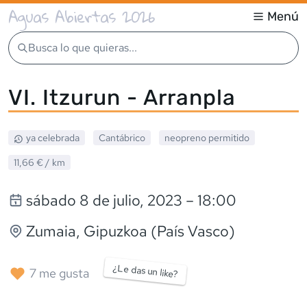
Aguas Abiertas 2026
Menú
Busca lo que quieras...
VI. Itzurun - Arranpla
ya celebrada
Cantábrico
neopreno
permitido
11,66 €
/ km
sábado 8 de julio, 2023
– 18:00
Zumaia
, Gipuzkoa (País Vasco)
¿Le das un like?
7
me gusta