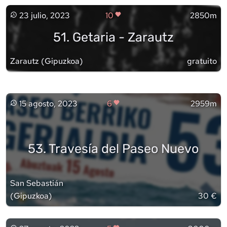
23 julio, 2023
10
2850m
51. Getaria - Zarautz
Zarautz
(
Gipuzkoa
)
gratuito
15 agosto, 2023
6
2959m
53. Travesía del Paseo Nuevo
San Sebastián
(
Gipuzkoa
)
30 €