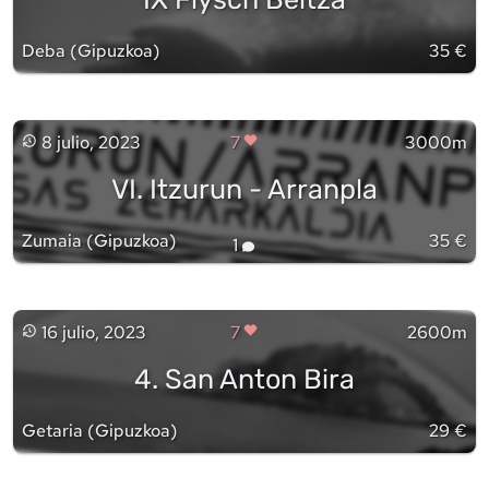
Deba
(
Gipuzkoa
)
35 €
8 julio, 2023
7
3000m
VI. Itzurun - Arranpla
Zumaia
(
Gipuzkoa
)
35 €
1
16 julio, 2023
7
2600m
4. San Anton Bira
Getaria
(
Gipuzkoa
)
29 €