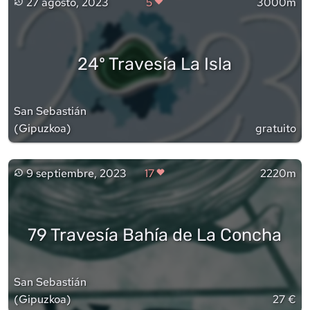
27 agosto, 2023
5
3000m
24º Travesía La Isla
San Sebastián
(
Gipuzkoa
)
gratuito
9 septiembre, 2023
17
2220m
79 Travesía Bahía de La Concha
San Sebastián
(
Gipuzkoa
)
27 €