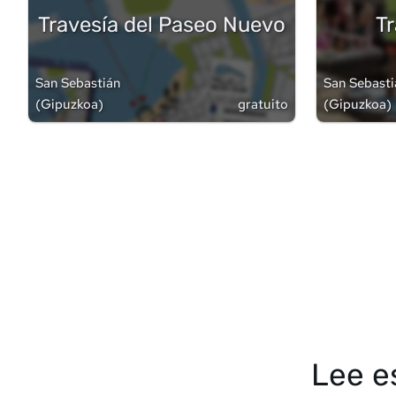
Travesía del Paseo Nuevo
Tr
San Sebastián
San Sebast
(
Gipuzkoa
)
gratuito
(
Gipuzkoa
)
Lee e