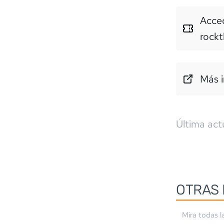
Acced
rock
Más i
Última act
OTRAS 
Mira todas l