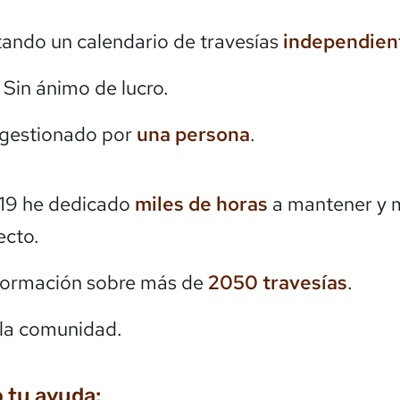
itando un calendario de travesías
independien
. Sin ánimo de lucro.
 gestionado por
una persona
.
19 he dedicado
miles de horas
a mantener y 
ecto.
formación sobre más de
2050
travesías
.
la comunidad.
 tu ayuda: