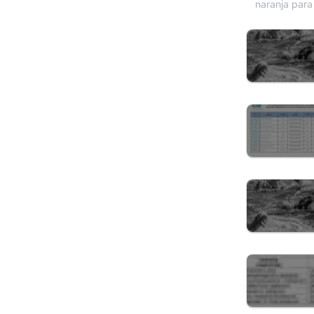
naranja
para 