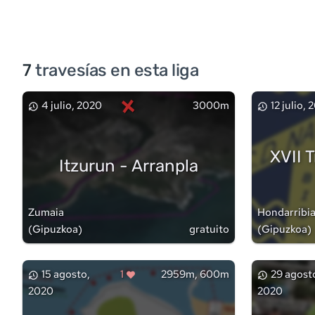
7
travesía
s
en esta liga
×
4 julio, 2020
3000m
12 julio,
XVII 
Itzurun - Arranpla
Zumaia
Hondarribi
(
Gipuzkoa
)
gratuito
(
Gipuzkoa
)
15 agosto,
1
2959m, 600m
29 agost
2020
2020