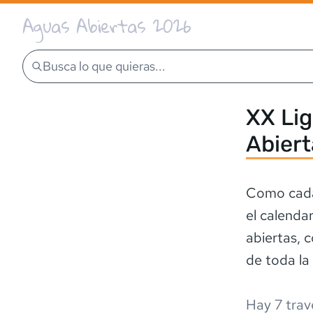
Aguas Abiertas 2026
Busca lo que quieras...
XX Li
Abier
Como cada
el calenda
abiertas, c
de toda la
Hay
7
trav