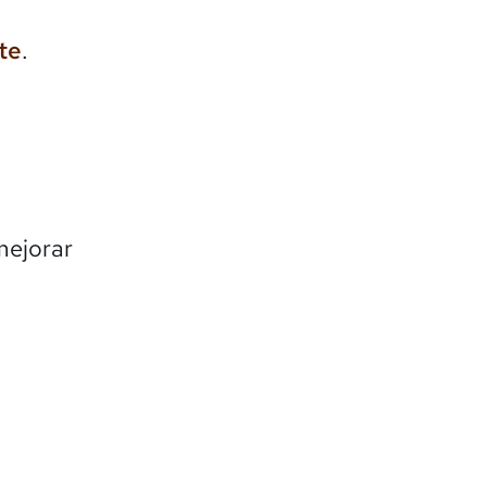
te
.
mejorar