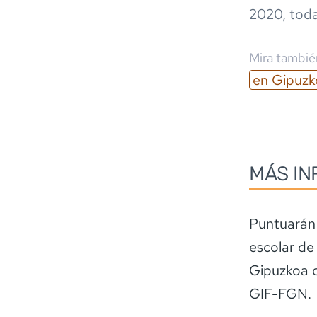
2020
,
tod
Mira también
en
Gipuzk
MÁS IN
Puntuarán 
escolar de
Gipuzkoa o
GIF-FGN.