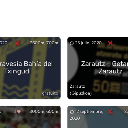
×
×
 2020
2600m, 700m
25 julio, 2020
Travesía Bahía del
Zarautz - Getar
Txingudi
Zarautz
a
Zarautz
gratuito
(
Gipuzkoa
)
×
o,
3
3000m, 600m
12 septiembre,
2
2020