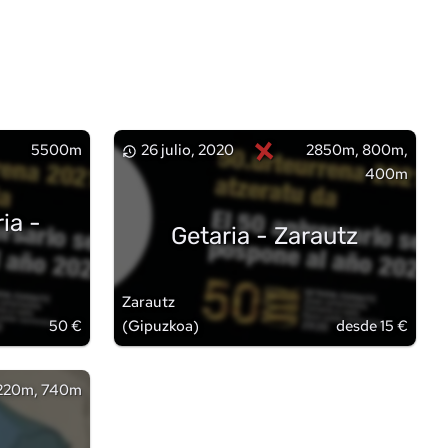
×
5500m
26 julio, 2020
2850m, 800m,
400m
ia -
Getaria - Zarautz
Zarautz
50 €
(
Gipuzkoa
)
desde 15 €
220m, 740m