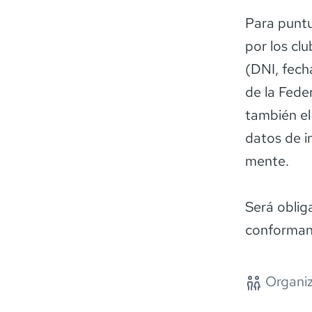
Para puntua
por los cl
(DNI, fech
de la Fede
también el
datos de i
mente.
Será oblig
conforman 
Organiz