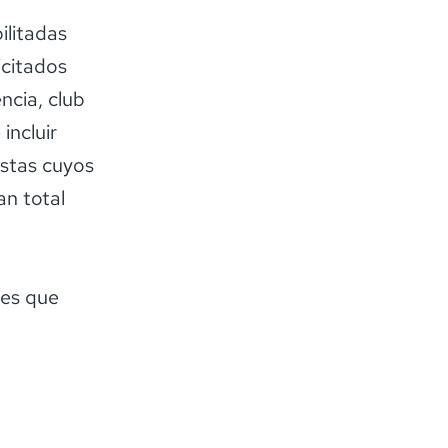
ilitadas
icitados
ncia, club
incluir
istas cuyos
an total
nes que