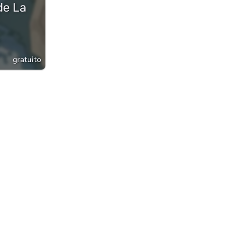
de La
gratuito