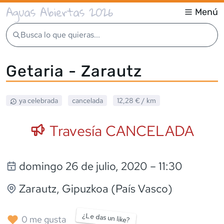
Aguas Abiertas 2026
Menú
Busca lo que quieras...
Getaria - Zarautz
ya celebrada
cancelada
12,28 €
/ km
Travesía CANCELADA
domingo 26 de julio, 2020
– 11:30
Zarautz
, Gipuzkoa (País Vasco)
¿Le das un like?
0
me gusta