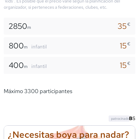
"kids". Es posible que el precio varíe según la planificación del
organizador, si perteneces a federaciones, clubes, etc.
2850
35
€
m
800
15
€
infantil
m
400
15
€
infantil
m
Máximo 3300 participantes
patrocinado
¿Necesitas boya para nadar?