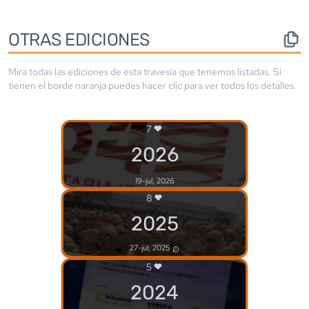
OTRAS EDICIONES
Mira todas las ediciones de esta travesía que tenemos listadas. Si
tienen el borde
naranja
puedes hacer clic para ver todos los detalles.
7
2026
19-jul, 2026
8
2025
27-jul, 2025
5
2024