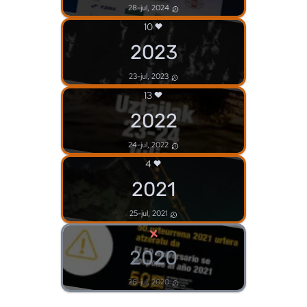
28-jul, 2024
10
2023
23-jul, 2023
13
2022
24-jul, 2022
4
2021
25-jul, 2021
×
2020
26-jul, 2020