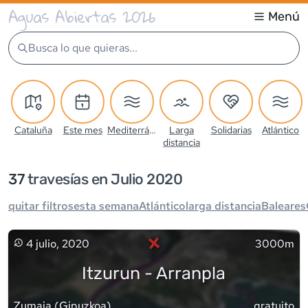
Aguas Abiertas 2026
Menú
Busca lo que quieras...
Cataluña
Este mes
Mediterráneo
Larga
Solidarias
Atlántico
distancia
37
travesía
s
en Julio 2020
quitar filtros
esta semana
Atlántico
larga distancia
Baleares
×
4 julio, 2020
3000m
Itzurun - Arranpla
Zumaia
(
Gipuzkoa
)
gratuito