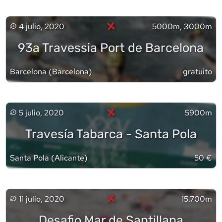
×
4 julio, 2020
5000m, 3000m
93a Travessia Port de Barcelona
Barcelona
(
Barcelona
)
gratuito
×
5 julio, 2020
5900m
Travesía Tabarca - Santa Pola
Santa Pola
(
Alicante
)
50 €
×
11 julio, 2020
15.700m
Desafio Mar de Santillana