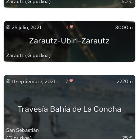
Zarautz
(
Gipuzkoa
)
50 €
25 julio, 2021
4
3000m
Zarautz-Ubiri-Zarautz
Zarautz
(
Gipuzkoa
)
11 septiembre, 2021
7
2220m
Travesía Bahía de La Concha
San Sebastián
(
Gipuzkoa
)
25 €