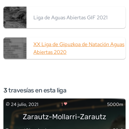
Liga de Aguas Abiertas GIF 2021
XX Liga de Gipuzkoa de Natación Aguas
Abiertas 2020
3
travesía
s
en esta liga
24 julio, 2021
1
5000m
Zarautz-Mollarri-Zarautz