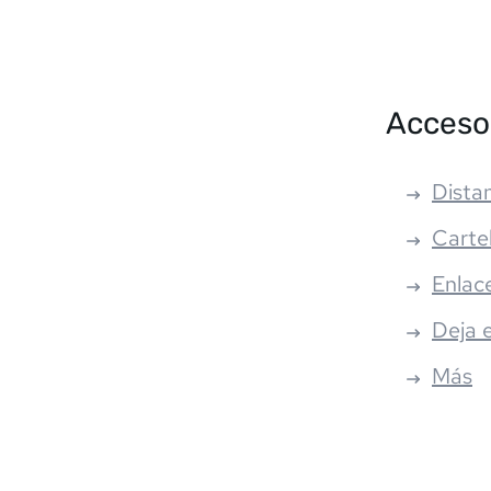
Acceso
Distan
Carte
Enlac
Deja 
Más