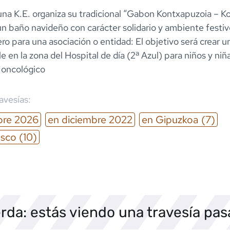
tuna K.E. organiza su tradicional “Gabon Kontxapuzoia – 
un baño navideño con carácter solidario y ambiente festi
ro para una asociación o entidad: El objetivo será crear 
 en la zona del Hospital de día (2ª Azul) para niños y niñ
 oncológico
ravesías:
bre
2026
en
diciembre
2022
en
Gipuzkoa
(7)
asco
(10)
rda: estás viendo una travesía pa