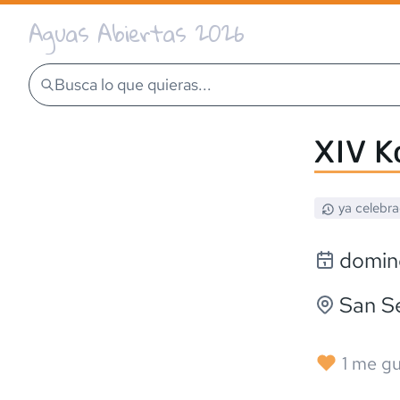
Aguas Abiertas 2026
Busca lo que quieras...
XIV 
ya celebr
domin
San S
1
me gu