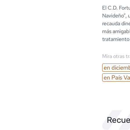
El C.D. For
Navideño”, 
recauda dine
más amigable
tratamiento
Mira otras t
en
diciem
en
País V
Recue