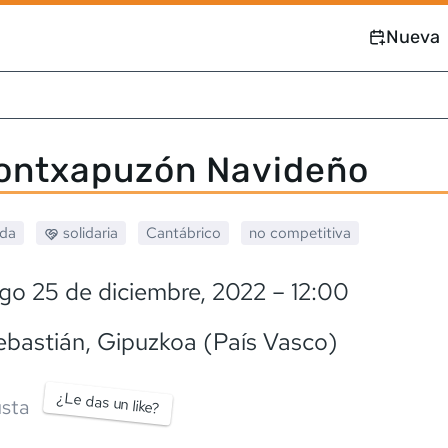
Nueva
Kontxapuzón Navideño
ada
solidaria
Cantábrico
no competitiva
go 25 de diciembre, 2022
– 12:00
ebastián
, Gipuzkoa (País Vasco)
¿Le das un like?
sta