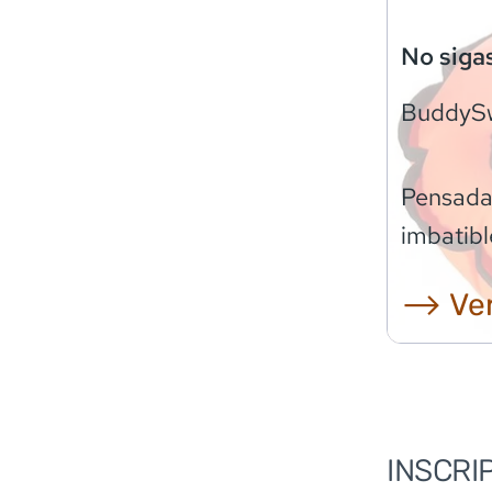
No siga
BuddyS
Pensadas
imbatibl
⟶ Ver
INSCRI