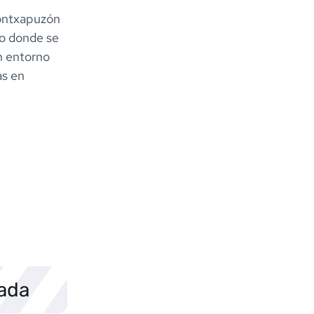
Kontxapuzón
vo donde se
un entorno
as en
sada