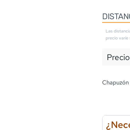
DISTAN
Las distanci
precio varíe
Precio
Chapuzón
¿Nece