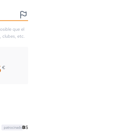
osible que el
, clubes, etc.
5
€
patrocinado