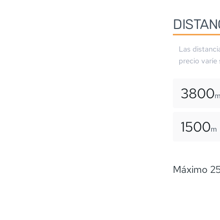
DISTAN
Las distanci
precio varíe
3800
1500
m
Máximo 250