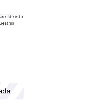
ás este reto
nuestras
sada