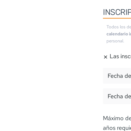
INSCRI
Todos los de
calendario 
personal.
Las insc
Fecha de
Fecha de
Máximo de 
años requi