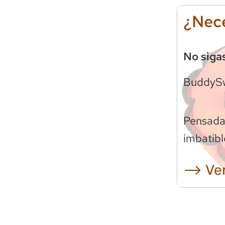
¿Nece
No siga
BuddyS
Pensadas
imbatibl
⟶ Ver