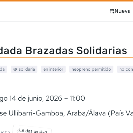
Nueva
dada Brazadas Solidarias
ada
solidaria
en interior
neopreno
permitido
no com
o 14 de junio, 2026
– 11:00
se Ullíbarri-Gamboa
, Araba/Álava (País V
¿Le das un like?
usta