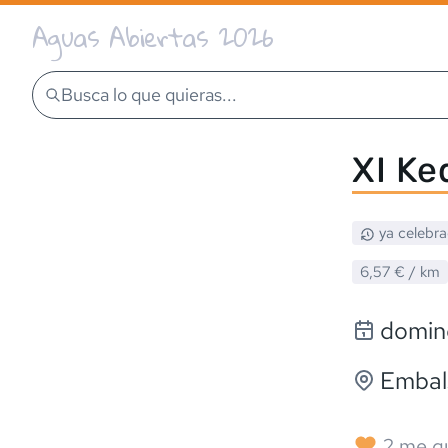
Aguas Abiertas 2026
Busca lo que quieras...
XI Ke
ya celebr
6,57 €
/ km
doming
Embal
2
me g