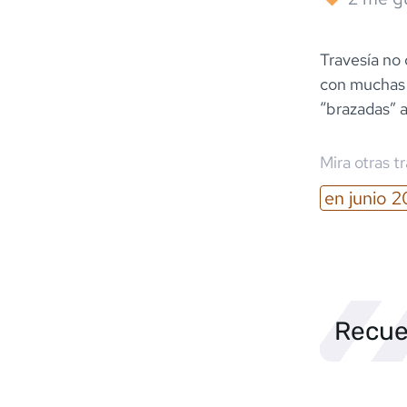
Travesía no 
con muchas 
“brazadas” a
Mira otras t
en
junio
2
Recue