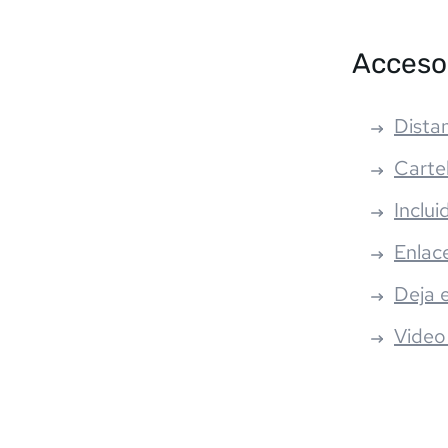
Acceso
Distan
Carte
Inclui
Enlac
Deja 
Video