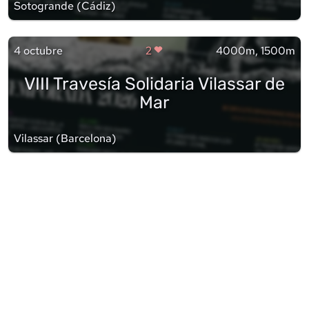
Sotogrande
(
Cádiz
)
4 octubre
2
4000m, 1500m
VIII Travesía Solidaria Vilassar de
Mar
Vilassar
(
Barcelona
)