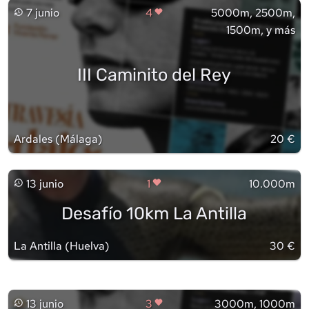
7 junio
4
5000m, 2500m,
1500m, y más
III Caminito del Rey
Ardales
(
Málaga
)
20 €
13 junio
1
10.000m
Desafío 10km La Antilla
La Antilla
(
Huelva
)
30 €
13 junio
3
3000m, 1000m