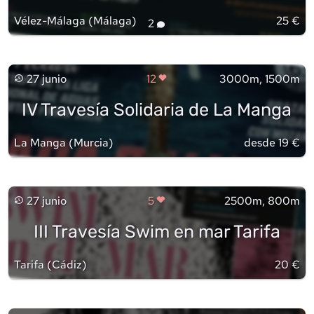
Vélez-Málaga
(
Málaga
)
25 €
2
27 junio
12
3000m, 1500m
IV Travesía Solidaria de La Manga
La Manga
(
Murcia
)
desde 19 €
27 junio
5
2500m, 800m
III Travesía Swim en mar Tarifa
Tarifa
(
Cádiz
)
20 €