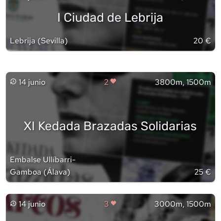
I Ciudad de Lebrija
Lebrija
(
Sevilla
)
20 €
14 junio
2
3800m, 1500m
XI Kedada Brazadas Solidarias
Embalse Ullíbarri-
Gamboa
(
Álava
)
25 €
14 junio
3
3000m, 1500m