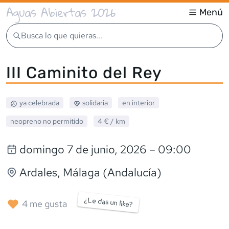
Aguas Abiertas 2026
Menú
Busca lo que quieras...
III Caminito del Rey
ya celebrada
solidaria
en interior
neopreno
no permitido
4 €
/ km
domingo 7 de junio, 2026
– 09:00
Ardales
, Málaga (Andalucía)
¿Le das un like?
4
me gusta