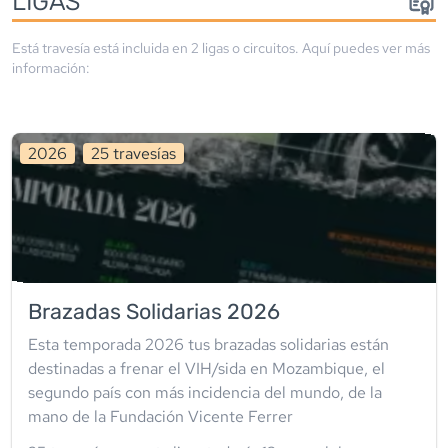
LIGA
S
Está travesía está incluida en
2
liga
s
o circuito
s
. Aquí puedes ver más
información:
2026
25
travesía
s
Brazadas Solidarias 2026
Esta temporada 2026 tus brazadas solidarias están
destinadas a frenar el VIH/sida en Mozambique, el
segundo país con más incidencia del mundo, de la
mano de la Fundación Vicente Ferrer