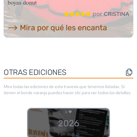
boyas donut
por
CRISTINA
⟶ Mira por qué les encanta
OTRAS EDICIONES
Mira todas las ediciones de esta travesía que tenemos listadas. Si
tienen el borde
naranja
puedes hacer clic para ver todos los detalles.
4
2026
7-jun, 2026