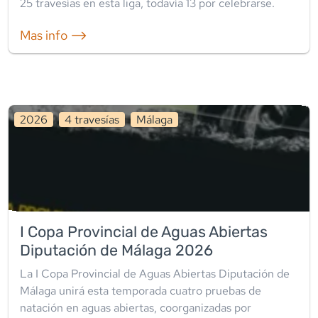
25
travesía
s
en esta liga
, todavía
13
por celebrarse.
Mas info ⟶
2026
4
travesía
s
Málaga
I Copa Provincial de Aguas Abiertas
Diputación de Málaga 2026
La I Copa Provincial de Aguas Abiertas Diputación de
Málaga unirá esta temporada cuatro pruebas de
natación en aguas abiertas, coorganizadas por