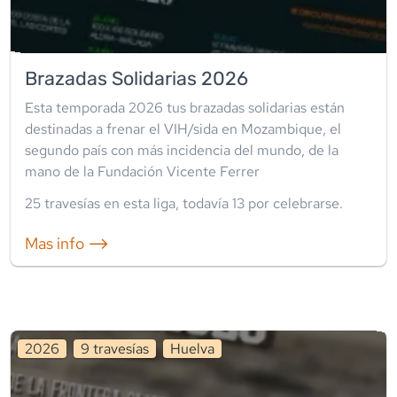
Brazadas Solidarias 2026
Esta temporada 2026 tus brazadas solidarias están
destinadas a frenar el VIH/sida en Mozambique, el
segundo país con más incidencia del mundo, de la
mano de la Fundación Vicente Ferrer
25
travesía
s
en esta liga
, todavía
13
por celebrarse.
Mas info ⟶
2026
9
travesía
s
Huelva