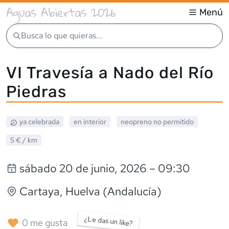
Aguas Abiertas 2026
Menú
Busca lo que quieras...
VI Travesía a Nado del Río
Piedras
ya celebrada
en interior
neopreno
no permitido
5 €
/ km
sábado 20 de junio, 2026
– 09:30
Cartaya
, Huelva (Andalucía)
¿Le das un like?
0
me gusta