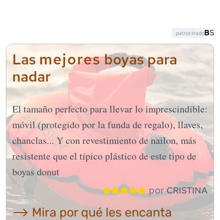
patrocinado
mejores
Las
boyas para
nadar
El tamaño perfecto para llevar lo imprescindible:
móvil (protegido por la funda de regalo), llaves,
chanclas... Y con revestimiento de nailon, más
resistente que el típico plástico de este tipo de
boyas donut
por
CRISTINA
⟶ Mira por qué les encanta