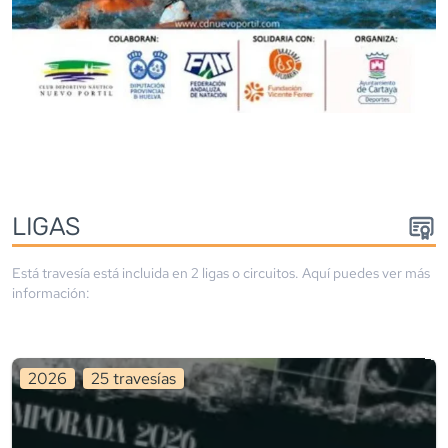
LIGA
S
Está travesía está incluida en
2
liga
s
o circuito
s
. Aquí puedes ver más
información:
2026
25
travesía
s