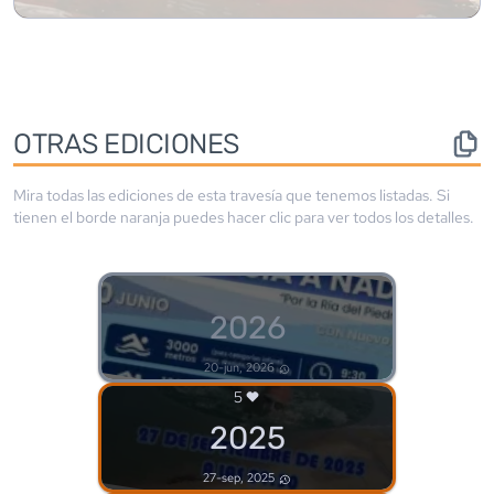
OTRAS EDICIONES
Mira todas las ediciones de esta travesía que tenemos listadas. Si
tienen el borde
naranja
puedes hacer clic para ver todos los detalles.
2026
20-jun, 2026
5
2025
27-sep, 2025