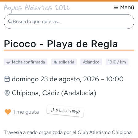
Aguas Abiertas 2026
Menú
Busca lo que quieras...
Picoco - Playa de Regla
fecha confirmada
solidaria
Atlántico
10 €
/ km
domingo 23 de agosto, 2026
– 10:00
Chipiona
, Cádiz (Andalucía)
¿Le das un like?
1
me gusta
Travesía a nado organizada por el Club Atletismo Chipiona