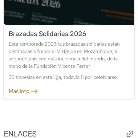
Brazadas Solidarias 2026
Esta temporada 2026 tus brazadas solidarias están
destinadas a frenar el VIH/sida en Mozambique, el
segundo país con más incidencia del mundo, de la
mano de la Fundación Vicente Ferrer
25
travesía
s
en esta liga
, todavía
11
por celebrarse.
Mas info ⟶
ENLACES