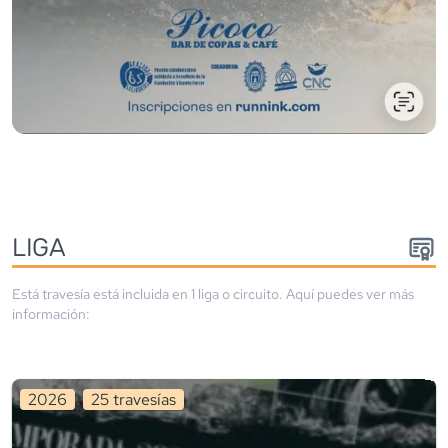
LIGA
Está travesía está incluida en
1
liga
o circuito
. Aquí puedes ver más
información:
2026
25
travesía
s