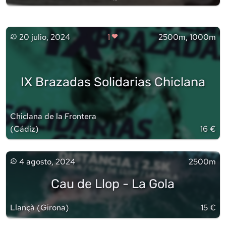
20 julio, 2024
1
2500m, 1000m
IX Brazadas Solidarias Chiclana
Chiclana de la Frontera
(
Cádiz
)
16 €
4 agosto, 2024
2500m
Cau de Llop - La Gola
Llançà
(
Girona
)
15 €