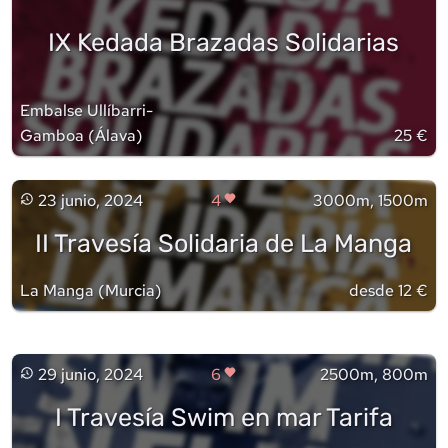
IX Kedada Brazadas Solidarias
Embalse Ullíbarri-
Gamboa
(
Álava
)
25 €
23 junio, 2024
4
3000m, 1500m
II Travesía Solidaria de La Manga
La Manga
(
Murcia
)
desde 12 €
29 junio, 2024
6
2500m, 800m
I Travesía Swim en mar Tarifa