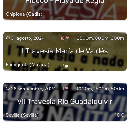
Picoco - Playa de Regla
Chipiona
(
Cádiz
)
31 agosto, 2024
18
3500m, 800m, 300m
I Travesía María de Valdés
Fuengirola
(
Málaga
)
2
28 septiembre, 2024
9
3000m, 1500m, 500m
VII Travesía Río Guadalquivir
Sevilla
(
Sevilla
)
16 €