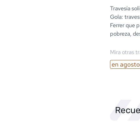
Travesía sol
Gola: traves
Ferrer que p
pobreza, des
Mira otras t
en
agosto
Recue