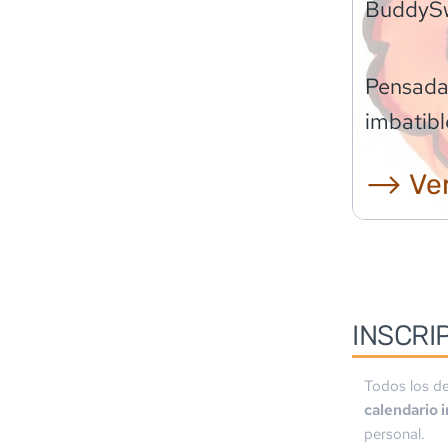
BuddyS
Pensadas
imbatibl
⟶ Ver
INSCRI
Todos los de
calendario 
personal.