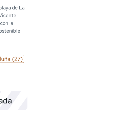
 playa de La
 Vicente
 con la
sostenible
luña
(27)
sada