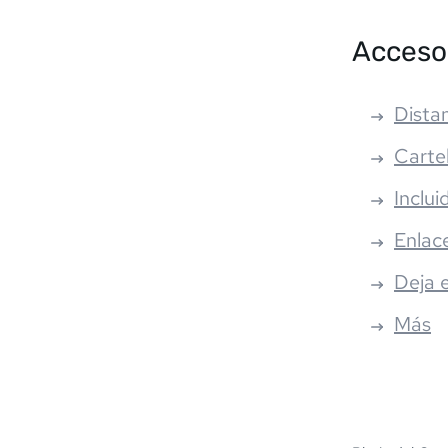
Acceso
Distan
Carte
Inclui
Enlac
Deja 
Más