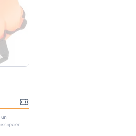
o un
nscripción