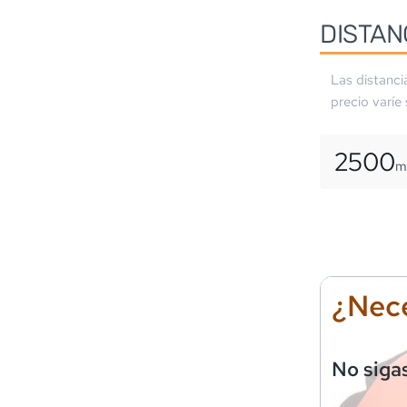
DISTAN
Las distanci
precio varíe
2500
m
¿Nece
No siga