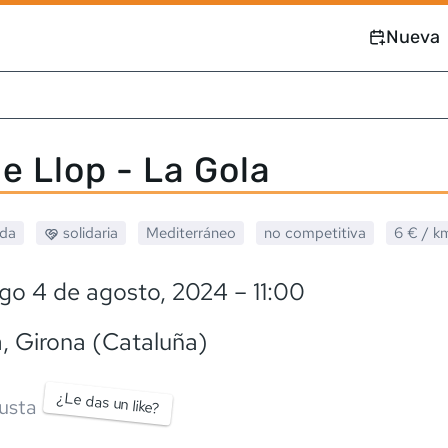
Nueva
e Llop - La Gola
ada
solidaria
Mediterráneo
no competitiva
6 €
/ k
go 4 de agosto, 2024
– 11:00
à
, Girona (Cataluña)
¿Le das un like?
usta