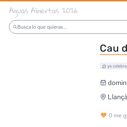
Aguas Abiertas 2026
Busca lo que quieras...
Cau d
ya celebr
domin
Llanç
0
me g