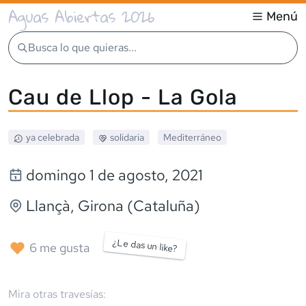
Aguas Abiertas 2026
Menú
Busca lo que quieras...
Cau de Llop - La Gola
ya celebrada
solidaria
Mediterráneo
domingo 1 de agosto, 2021
Llançà
, Girona (Cataluña)
¿Le das un like?
6
me gusta
Mira otras travesías: