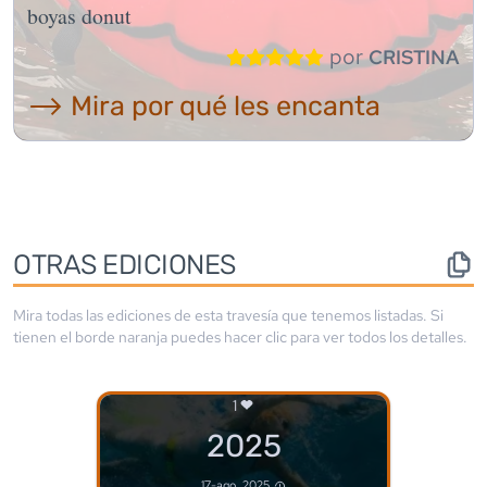
boyas donut
por
CRISTINA
⟶ Mira por qué les encanta
OTRAS EDICIONES
Mira todas las ediciones de esta travesía que tenemos listadas. Si
tienen el borde
naranja
puedes hacer clic para ver todos los detalles.
1
2025
17-ago, 2025