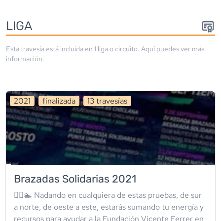
LIGA
Está travesía está incluida en
1
liga
o circuito
. Aquí puedes ver más
información:
2021
finalizada
13
travesía
s
Brazadas Solidarias 2021
🏊‍♀️🏊 Nadando en cualquiera de estas pruebas, de sur
a norte, de oeste a este, estarás sumando tu energía y
recursos para ayudar a la Fundación Vicente Ferrer en