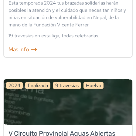
Esta temporada 2024 tus brazadas solidarias harán
posibles la atención y el cuidado que necesitan niños y
niñas en situación de vulnerabilidad en Nepal, de la
mano de la Fundación Vicente Ferrer
19
travesía
s
en esta liga
,
todas celebradas
.
Mas info ⟶
2024
finalizada
9
travesía
s
Huelva
V Circuito Provincial Aguas Abiertas