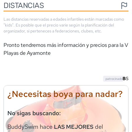
DISTANCIAS
Las distancias reservadas a edades infantiles están marcadas como
"kids". Es posible que el precio varíe según la planificación del
organizador, si perteneces a federaciones, clubes, etc.
Pronto tendremos más información y precios para la
V
Playas de Ayamonte
patrocinado
¿Necesitas boya para nadar?
No sigas buscando:
BuddySwim
hace
del
LAS MEJORES