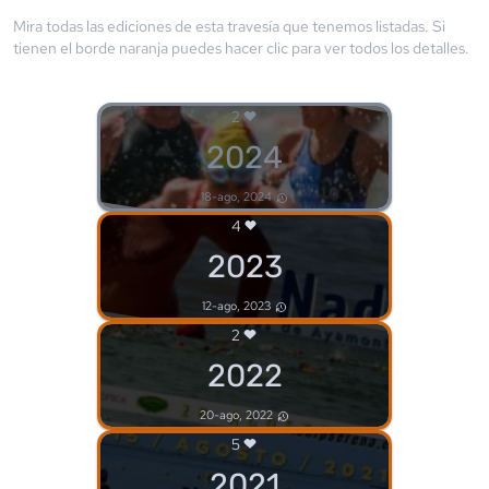
Mira todas las ediciones de esta travesía que tenemos listadas. Si
tienen el borde
naranja
puedes hacer clic para ver todos los detalles.
2
2024
18-ago, 2024
4
2023
12-ago, 2023
2
2022
20-ago, 2022
5
2021