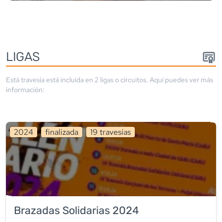
LIGA
S
Está travesía está incluida en
2
liga
s
o circuito
s
. Aquí puedes ver más
información:
2024
finalizada
19
travesía
s
Brazadas Solidarias 2024