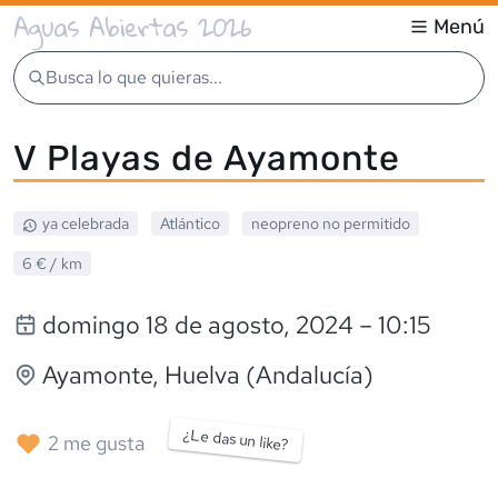
Aguas Abiertas 2026
Menú
Busca lo que quieras...
V Playas de Ayamonte
ya celebrada
Atlántico
neopreno
no permitido
6 €
/ km
domingo 18 de agosto, 2024
– 10:15
Ayamonte
, Huelva (Andalucía)
¿Le das un like?
2
me gusta