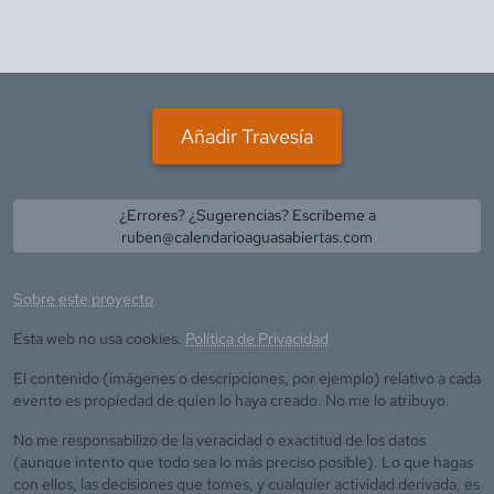
Añadir Travesía
¿Errores? ¿Sugerencias? Escríbeme a
ruben@calendarioaguasabiertas.com
Sobre este proyecto
Esta web no usa cookies.
Política de Privacidad
El contenido (imágenes o descripciones, por ejemplo) relativo a cada
evento es propiedad de quien lo haya creado. No me lo atribuyo.
No me responsabilizo de la veracidad o exactitud de los datos
(aunque intento que todo sea lo más preciso posible). Lo que hagas
con ellos, las decisiones que tomes, y cualquier actividad derivada, es