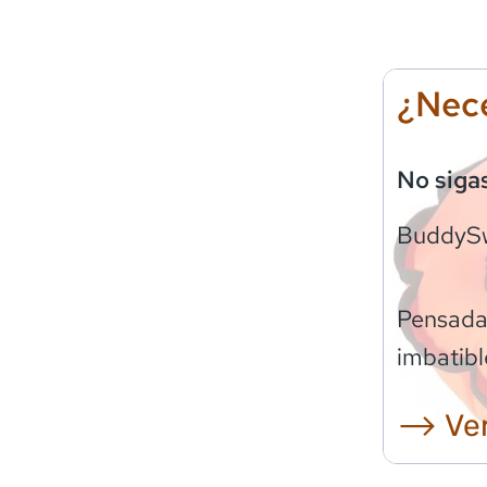
¿Nece
No siga
BuddyS
Pensadas
imbatibl
⟶ Ver