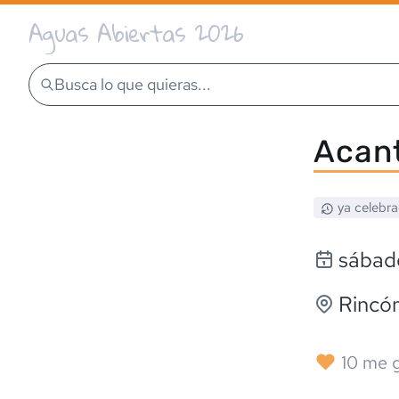
Aguas Abiertas 2026
Busca lo que quieras...
Acant
ya celebr
sábad
Rincón
10
me g