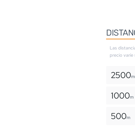
DISTAN
Las distanci
precio varíe
2500
m
1000
m
500
m