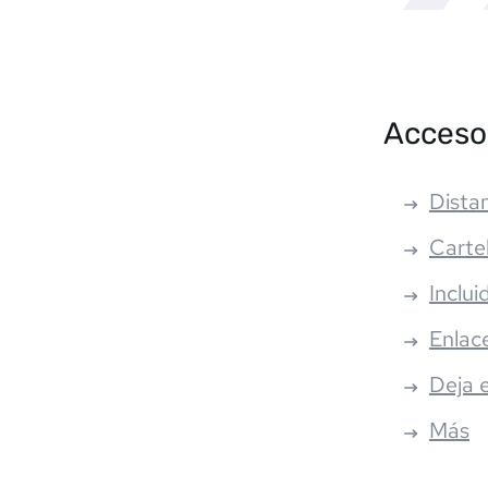
Acceso
Distan
Carte
Inclui
Enlac
Deja 
Más