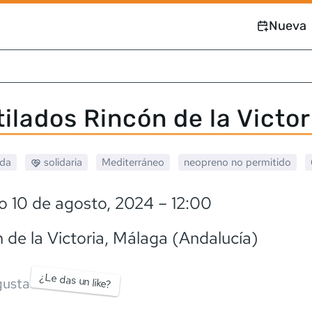
Nueva
ilados Rincón de la Victor
ada
solidaria
Mediterráneo
neopreno
no permitido
o 10 de agosto, 2024
– 12:00
 de la Victoria
, Málaga (Andalucía)
¿Le das un like?
usta