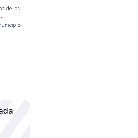
na de las
s
municipio
sada