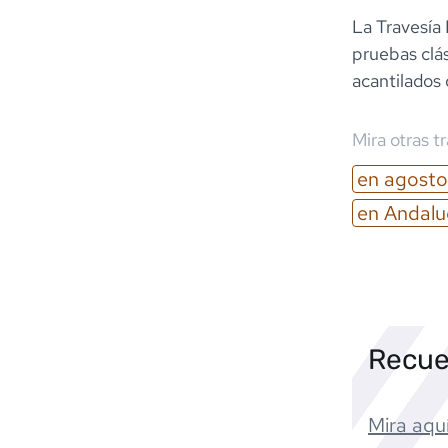
La Travesía 
pruebas clás
acantilados 
Mira otras t
en
agosto
en
Andalu
Recue
Mira aquí