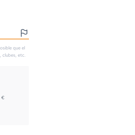
osible que el
, clubes, etc.
6
€