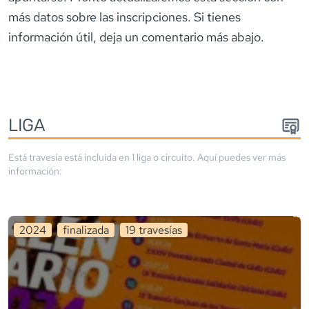
más datos sobre las inscripciones. Si tienes
información útil, deja un comentario más abajo.
LIGA
Está travesía está incluida en
1
liga
o circuito
. Aquí puedes ver más
información:
2024
finalizada
19
travesía
s