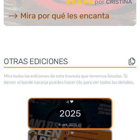
por
CRISTINA
⟶ Mira por qué les encanta
OTRAS EDICIONES
Mira todas las ediciones de esta travesía que tenemos listadas. Si
tienen el borde
naranja
puedes hacer clic para ver todos los detalles.
4
2025
4-oct, 2025
12