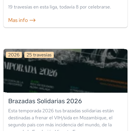
19
travesía
s
en esta liga
, todavía
8
por celebrarse.
Mas info ⟶
2026
25
travesía
s
Brazadas Solidarias 2026
Esta temporada 2026 tus brazadas solidarias están
destinadas a frenar el VIH/sida en Mozambique, el
segundo país con más incidencia del mundo, de la