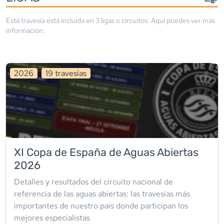
Está travesía está incluida en
3
liga
s
o circuito
s
. Aquí puedes ver más
información:
2026
19
travesía
s
XI Copa de España de Aguas Abiertas
2026
Detalles y resultados del circuito nacional de
referencia de las aguas abiertas: las travesías más
importantes de nuestro país donde participan los
mejores especialistas