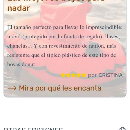
nadar
El tamaño perfecto para llevar lo imprescindible:
móvil (protegido por la funda de regalo), llaves,
chanclas... Y con revestimiento de nailon, más
resistente que el típico plástico de este tipo de
boyas donut
por
CRISTINA
⟶ Mira por qué les encanta