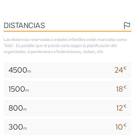
DISTANCIAS
Las distancias reservadas a edades infantiles están marcadas como
"kids". Es posible que el precio varíe según la planificación del
organizador, si perteneces a federaciones, clubes, etc.
4500
24
€
m
1500
18
€
m
800
12
€
m
300
10
€
m