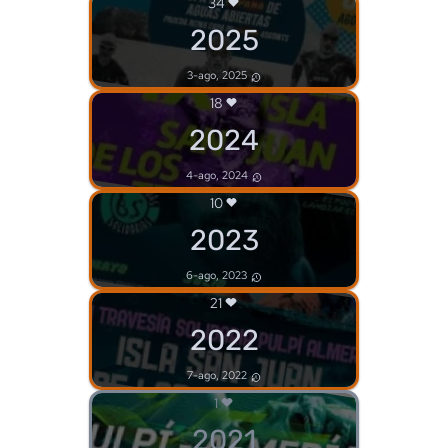
34
2025
3-ago, 2025
18
2024
4-ago, 2024
10
2023
6-ago, 2023
21
2022
7-ago, 2022
1
2021