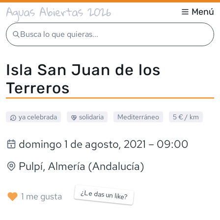
Aguas Abiertas 2026
Menú
Busca lo que quieras...
Isla San Juan de los
Terreros
ya celebrada
solidaria
Mediterráneo
5 €
/ km
domingo 1 de agosto, 2021
– 09:00
Pulpí
, Almería (Andalucía)
¿Le das un like?
1
me gusta