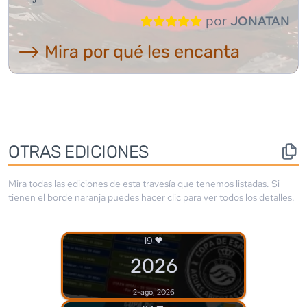
por
JONATAN
⟶ Mira por qué les encanta
OTRAS EDICIONES
Mira todas las ediciones de esta travesía que tenemos listadas. Si
tienen el borde
naranja
puedes hacer clic para ver todos los detalles.
19
2026
2-ago, 2026