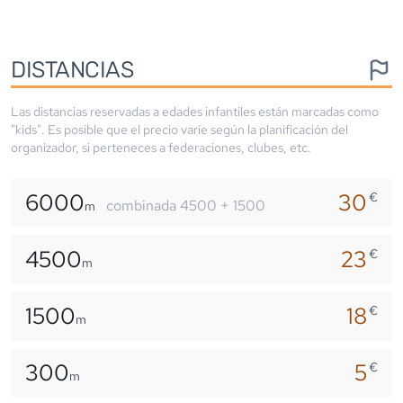
DISTANCIAS
Las distancias reservadas a edades infantiles están marcadas como
"kids". Es posible que el precio varíe según la planificación del
organizador, si perteneces a federaciones, clubes, etc.
6000
30
€
combinada 4500 + 1500
m
4500
23
€
m
1500
18
€
m
300
5
€
m