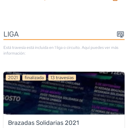
LIGA
Está travesía está incluida en
1
liga
o circuito
. Aquí puedes ver más
información:
2021
finalizada
13
travesía
s
Brazadas Solidarias 2021