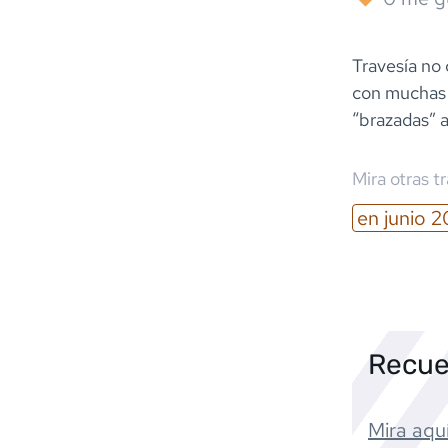
Travesía no 
con muchas 
“brazadas” a
Mira otras t
en
junio
2
Recue
Mira aquí