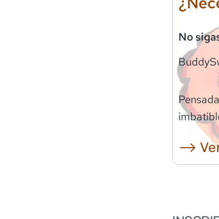
¿Nece
No siga
BuddyS
Pensadas
imbatibl
⟶ Ver