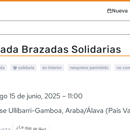
Nueva
ada Brazadas Solidarias
ada
solidaria
en interior
neopreno
permitido
no com
o 15 de junio, 2025
– 11:00
se Ullíbarri-Gamboa
, Araba/Álava (País V
¿Le das un like?
usta