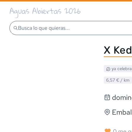
Aguas Abiertas 2026
Busca lo que quieras...
X Ked
ya celebr
6,57 €
/ km
doming
Embal
0
me g