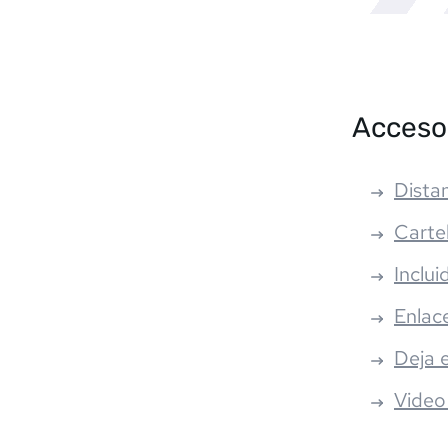
Acceso
Distan
Carte
Inclui
Enlac
Deja 
Video