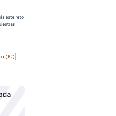
ás este reto
nuestras
co
(10)
sada