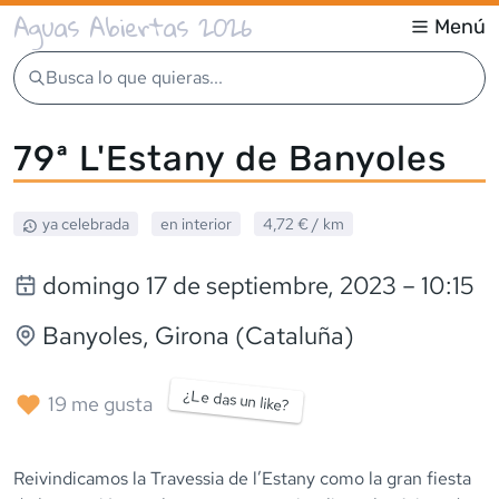
Aguas Abiertas 2026
Menú
Busca lo que quieras...
79ª L'Estany de Banyoles
ya celebrada
en interior
4,72 €
/ km
domingo 17 de septiembre, 2023
– 10:15
Banyoles
, Girona (Cataluña)
¿Le das un like?
19
me gusta
Reivindicamos la Travessia de l’Estany como la gran fiesta