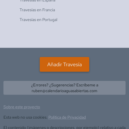
Travesías en
España
Travesías en
Francia
Travesías en
Portugal
Añadir Travesía
¿Errores? ¿Sugerencias? Escríbeme a
ruben@calendarioaguasabiertas.com
Sobre este proyecto
Esta web no usa cookies.
Política de Privacidad
El contenido (imágenes o descripciones, por ejemplo) relativo a cada