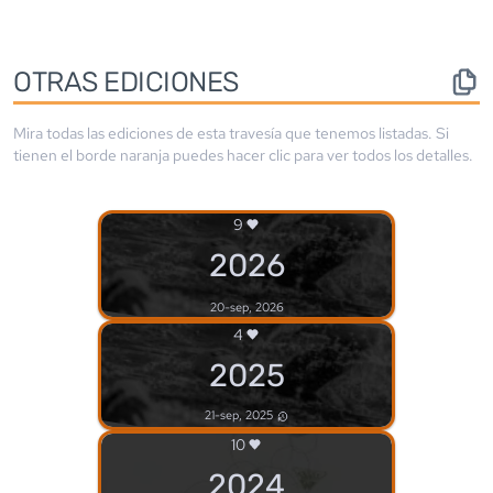
OTRAS EDICIONES
Mira todas las ediciones de esta travesía que tenemos listadas. Si
tienen el borde
naranja
puedes hacer clic para ver todos los detalles.
9
2026
20-sep, 2026
4
2025
21-sep, 2025
10
2024