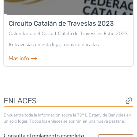
Circuito Catalán de Travesías 2023
Calendario del Circuit Català de Travessies Estiu 2023
16
travesía
s
en esta liga
,
todas celebradas
.
Mas info ⟶
ENLACES
Encuentra toda la información sobre la
79ª L'Estany de Banyoles
en
un solo lugar. Todos los enlaces se abrirán en una nueva pestaña.
Consulta el reglamento completo