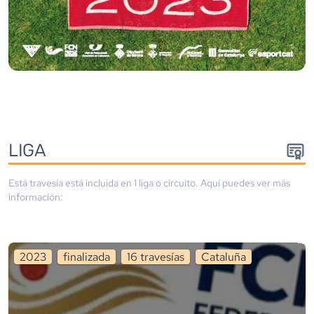
LIGA
Está travesía está incluida en
1
liga
o circuito
. Aquí puedes ver más
información:
2023
finalizada
16
travesía
s
Cataluña