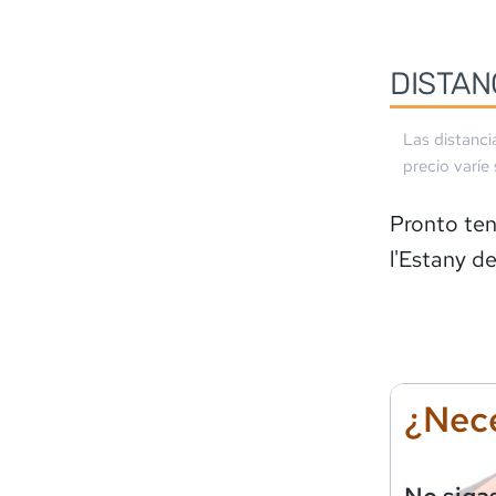
DISTAN
Las distanci
precio varíe
Pronto ten
l'Estany d
¿Nece