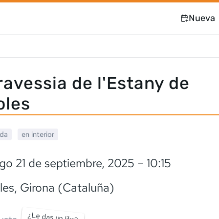
Nueva
ravessia de l'Estany de
oles
ada
en interior
go 21 de septiembre, 2025
– 10:15
les
, Girona (Cataluña)
¿Le das un like?