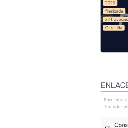
2025
finalizada
22
travesía
s
Cataluña
ENLAC
Encuentra to
Todos los en
Consu