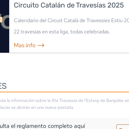
Circuito Catalán de Travesías 2025
Calendario del Circuit Català de Travessies Estiu 
22
travesía
s
en esta liga
,
todas celebradas
.
Mas info ⟶
ES
da la información sobre la
81a Travessia de l'Estany de Banyoles
en
laces se abrirán en una nueva pestaña.
lta el reglamento completo aquí