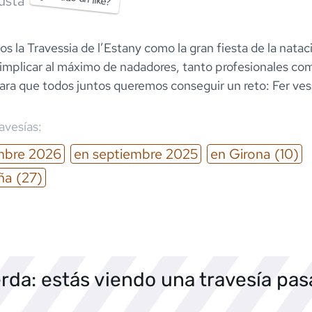
usta
s la Travessia de l’Estany como la gran fiesta de la natac
implicar al máximo de nadadores, tanto profesionales co
ra que todos juntos queremos conseguir un reto: Fer vess
ravesías:
mbre
2026
en
septiembre
2025
en
Girona
(10)
ña
(27)
rda: estás viendo una travesía pa