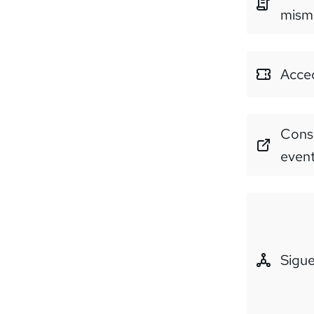
mism
Acced
Consu
even
Sigue