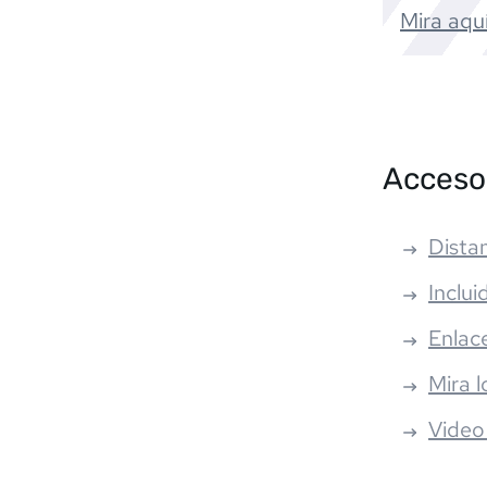
Mira aquí
Acceso
Distan
Inclui
Enlac
Mira l
Video