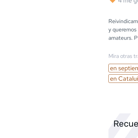
4
me g
Reivindicamo
y queremos 
amateurs. Pa
Mira otras t
en
septie
en
Catalu
Recue