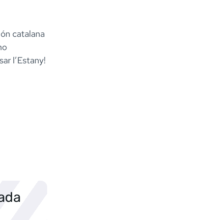
ión catalana
mo
ar l’Estany!
sada