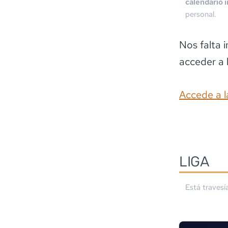
calendario 
personal.
Nos falta 
acceder a 
Accede a l
LIGA
Está travesí