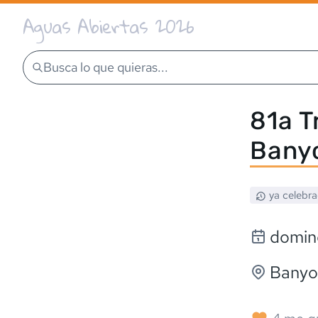
Aguas Abiertas 2026
Busca lo que quieras...
81a T
Bany
ya celebr
domin
Banyo