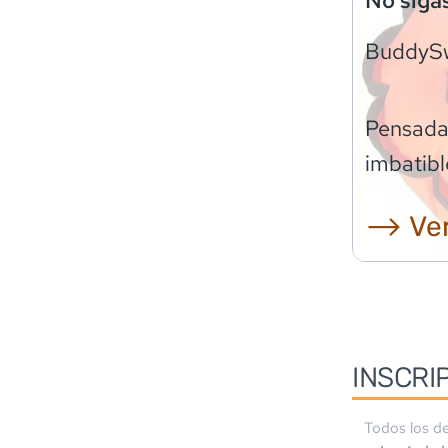
No siga
BuddyS
Pensadas
imbatibl
⟶ Ver
INSCRI
Todos los de