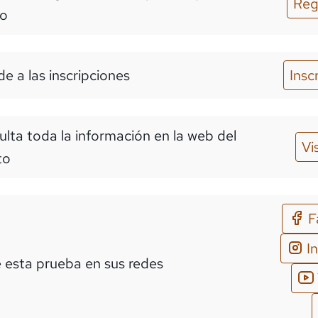
Reg
o
e a las inscripciones
Insc
lta toda la información en la web del
Vi
to
F
I
 esta prueba en sus redes