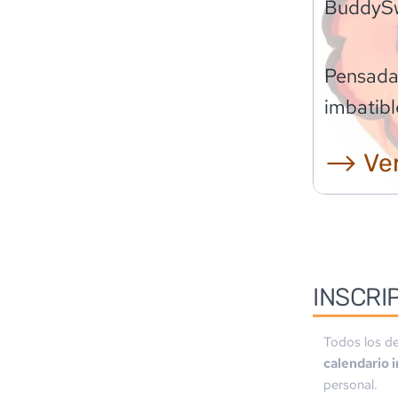
BuddyS
Pensadas
imbatibl
⟶ Ver
INSCRI
Todos los de
calendario 
personal.