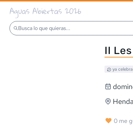
Aguas Abiertas 2026
Busca lo que quieras...
II Le
ya celebr
domin
Henda
0
me g