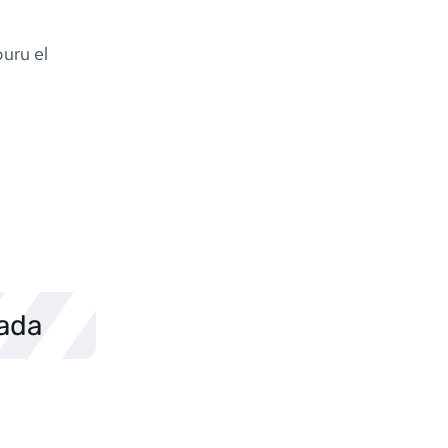
uru el
sada