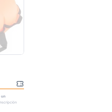
o un
nscripción