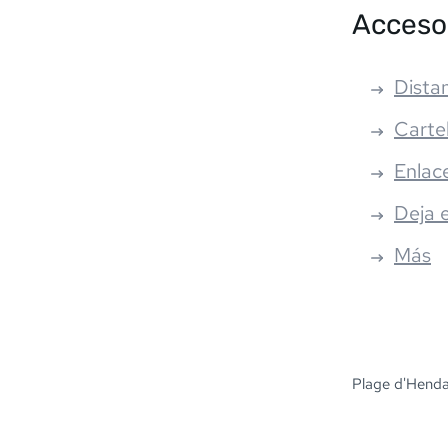
Acceso
Distan
Carte
Enlac
Deja 
Más
Plage d'Henda