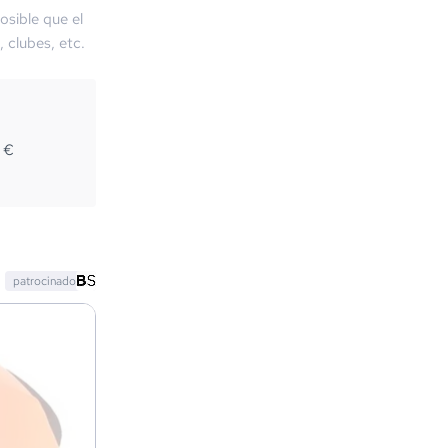
osible que el
, clubes, etc.
2
€
patrocinado