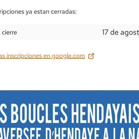
ripciones ya estan cerradas:
17 de agos
 cierre
as inscripciones en
google.com