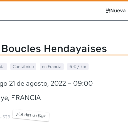
Nueva
s Boucles Hendayaises
ada
Cantábrico
en
Francia
6 €
/ km
go 21 de agosto, 2022
– 09:00
ye
,
FRANCIA
¿Le das un like?
usta