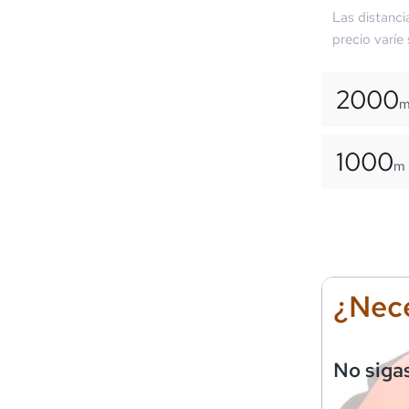
Las distanci
precio varíe
2000
1000
m
¿Nece
No siga