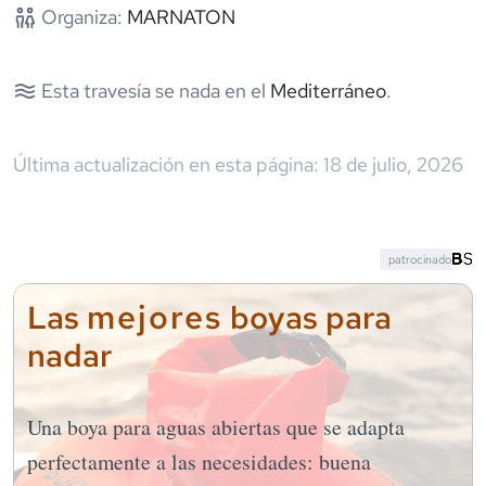
Organiza:
MARNATON
Esta travesía se nada en el
Mediterráneo
.
Última actualización en esta página:
18 de julio, 2026
patrocinado
mejores
Las
boyas para
nadar
Una boya para aguas abiertas que se adapta
perfectamente a las necesidades: buena