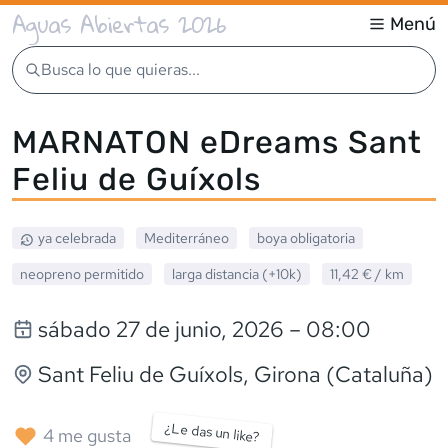
Aguas Abiertas 2026
Menú
Busca lo que quieras...
MARNATON eDreams Sant
Feliu de Guíxols
ya celebrada
Mediterráneo
boya obligatoria
neopreno
permitido
larga distancia (+10k)
11,42 €
/ km
sábado 27 de junio, 2026
– 08:00
Sant Feliu de Guíxols
, Girona (Cataluña)
¿Le das un like?
4
me gusta