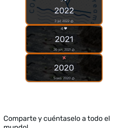
2022
2-jul, 2022
4
2021
26-jun, 2021
×
2020
5-sep, 2020
Comparte y cuéntaselo a todo el
mundo!