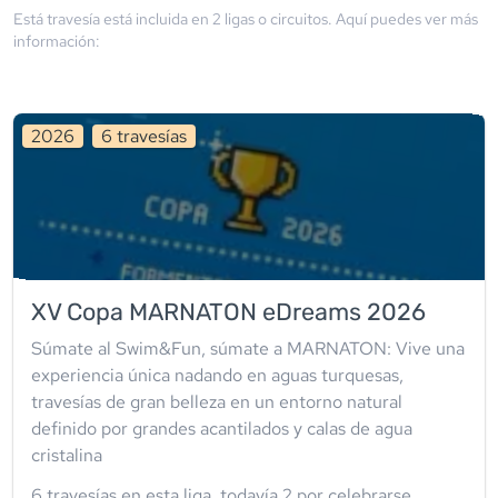
Está travesía está incluida en
2
liga
s
o circuito
s
. Aquí puedes ver más
información:
2026
6
travesía
s
XV Copa MARNATON eDreams 2026
Súmate al Swim&Fun, súmate a MARNATON: Vive una
experiencia única nadando en aguas turquesas,
travesías de gran belleza en un entorno natural
definido por grandes acantilados y calas de agua
cristalina
6
travesía
s
en esta liga
, todavía
2
por celebrarse.