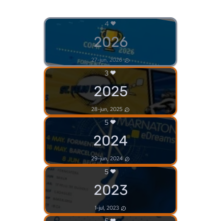
4
2026
27-jun, 2026
3
2025
28-jun, 2025
5
2024
29-jun, 2024
5
2023
1-jul, 2023
5