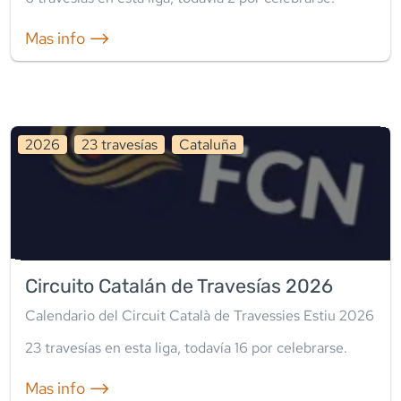
Mas info ⟶
2026
23
travesía
s
Cataluña
Circuito Catalán de Travesías 2026
Calendario del Circuit Català de Travessies Estiu 2026
23
travesía
s
en esta liga
, todavía
16
por celebrarse.
Mas info ⟶