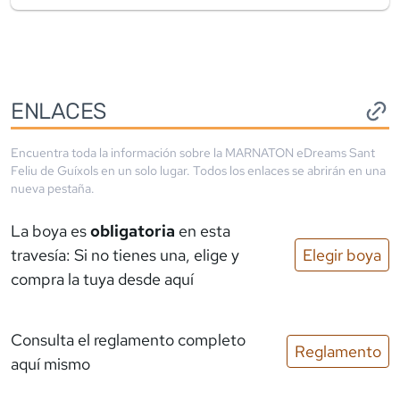
ENLACES
Encuentra toda la información sobre la
MARNATON eDreams Sant
Feliu de Guíxols
en un solo lugar. Todos los enlaces se abrirán en una
nueva pestaña.
La boya es
obligatoria
en esta
travesía: Si no tienes una, elige y
Elegir boya
compra la tuya desde aquí
Consulta el reglamento completo
Reglamento
aquí mismo