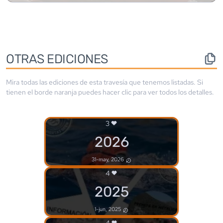
OTRAS EDICIONES
Mira todas las ediciones de esta travesía que tenemos listadas. Si
tienen el borde
naranja
puedes hacer clic para ver todos los detalles.
3
2026
31-may, 2026
4
2025
1-jun, 2025
4