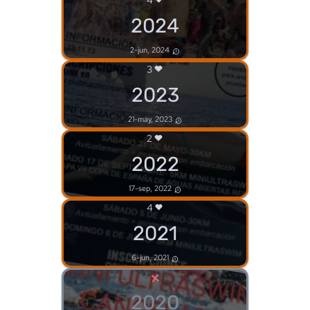
2024
2-jun, 2024
3
2023
21-may, 2023
2
2022
17-sep, 2022
4
2021
6-jun, 2021
×
2020