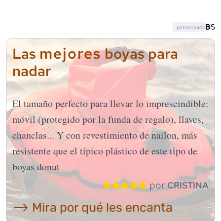
patrocinado
mejores
Las
boyas para
nadar
El tamaño perfecto para llevar lo imprescindible:
móvil (protegido por la funda de regalo), llaves,
chanclas... Y con revestimiento de nailon, más
resistente que el típico plástico de este tipo de
boyas donut
por
CRISTINA
⟶ Mira por qué les encanta