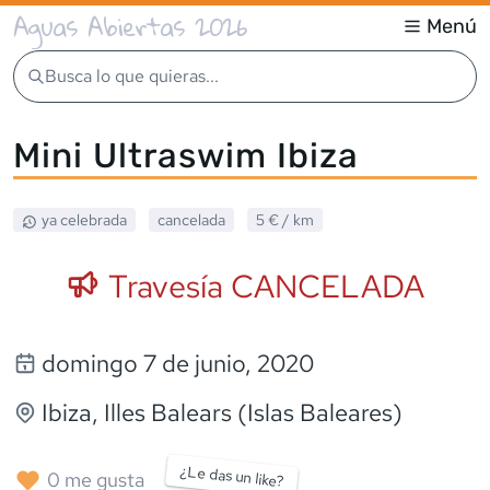
Aguas Abiertas 2026
Menú
Busca lo que quieras...
Mini Ultraswim Ibiza
ya celebrada
cancelada
5 €
/ km
Travesía CANCELADA
domingo 7 de junio, 2020
Ibiza
, Illes Balears (Islas Baleares)
¿Le das un like?
0
me gusta