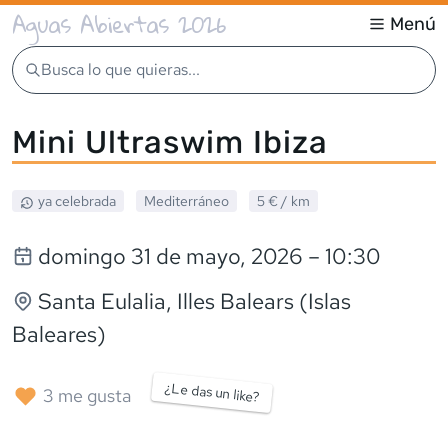
Aguas Abiertas 2026
Menú
Busca lo que quieras...
Mini Ultraswim Ibiza
ya celebrada
Mediterráneo
5 €
/ km
domingo 31 de mayo, 2026
– 10:30
Santa Eulalia
, Illes Balears (Islas
Baleares)
¿Le das un like?
3
me gusta