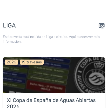
LIGA
Está travesía está incluida en
1
liga
o circuito
. Aquí puedes ver más
información:
2026
19
travesía
s
XI Copa de España de Aguas Abiertas
2026