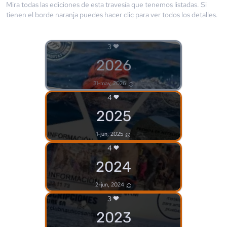
Mira todas las ediciones de esta travesía que tenemos listadas. Si
tienen el borde
naranja
puedes hacer clic para ver todos los detalles.
3
2026
31-may, 2026
4
2025
1-jun, 2025
4
2024
2-jun, 2024
3
2023