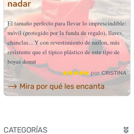
nadar
El tamaño perfecto para llevar lo imprescindible:
móvil (protegido por la funda de regalo), llaves,
chanclas... Y con revestimiento de nailon, más
resistente que el típico plástico de este tipo de
boyas donut
por
CRISTINA
⟶ Mira por qué les encanta
CATEGORÍAS