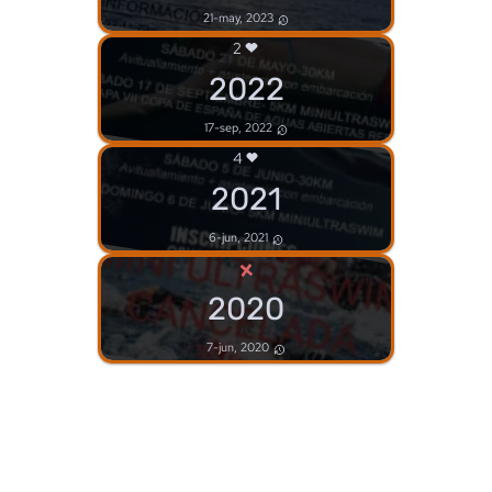
21-may, 2023
2
2022
17-sep, 2022
4
2021
6-jun, 2021
×
2020
7-jun, 2020