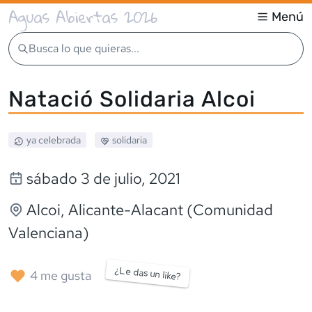
Aguas Abiertas 2026
Menú
Busca lo que quieras...
Natació Solidaria Alcoi
ya celebrada
solidaria
sábado 3 de julio, 2021
Alcoi
, Alicante-Alacant (Comunidad
Valenciana)
¿Le das un like?
4
me gusta