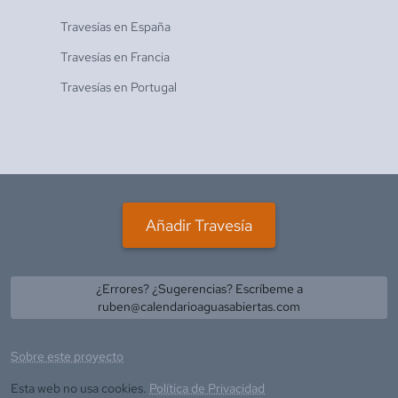
Travesías en
España
Travesías en
Francia
Travesías en
Portugal
Añadir Travesía
¿Errores? ¿Sugerencias? Escríbeme a
ruben@calendarioaguasabiertas.com
Sobre este proyecto
Esta web no usa cookies.
Política de Privacidad