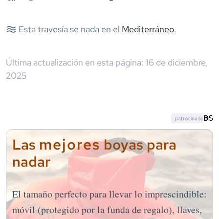
Esta travesía se nada en el
Mediterráneo
.
Última actualización en esta página:
16 de diciembre,
2025
patrocinado
mejores
Las
boyas para
nadar
El tamaño perfecto para llevar lo imprescindible:
móvil (protegido por la funda de regalo), llaves,