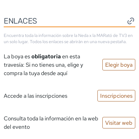
ENLACES
Encuentra toda la información sobre la
Neda x la MARató de TV3
en
un solo lugar. Todos los enlaces se abrirán en una nueva pestaña.
La boya es
obligatoria
en esta
travesía: Si no tienes una, elige y
Elegir boya
compra la tuya desde aquí
Accede a las inscripciones
Inscripciones
Consulta toda la información en la web
Visitar web
del evento