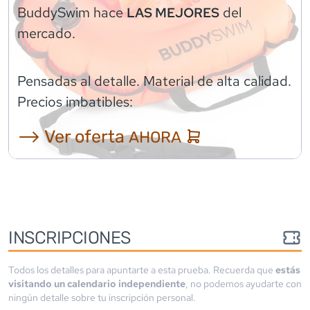
BuddySwim
hace
del
LAS MEJORES
mercado.
Pensadas al detalle. Material de alta calidad.
Precios imbatibles:
⟶ Ver oferta
AHORA
INSCRIPCIONES
Todos los detalles para apuntarte a esta prueba. Recuerda que
estás
visitando un calendario independiente
, no podemos ayudarte con
ningún detalle sobre tu inscripción personal.