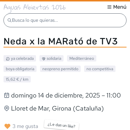
Aguas Abiertas 2026
Menú
Busca lo que quieras...
Neda x la MARató de TV3
ya celebrada
solidaria
Mediterráneo
boya obligatoria
neopreno
permitido
no competitiva
15,62 €
/ km
domingo 14 de diciembre, 2025
– 11:00
Lloret de Mar
, Girona (Cataluña)
¿Le das un like?
3
me gusta