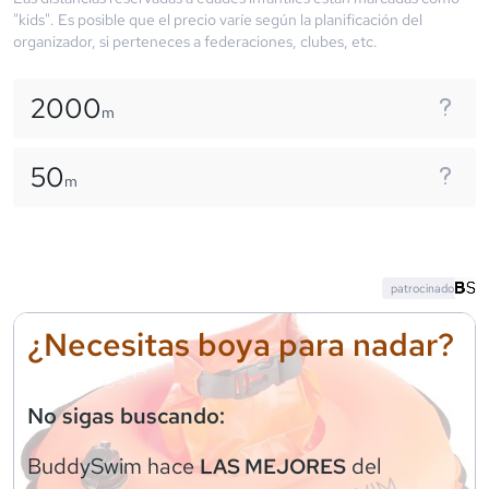
"kids". Es posible que el precio varíe según la planificación del
organizador, si perteneces a federaciones, clubes, etc.
2000
m
50
m
patrocinado
¿Necesitas boya para nadar?
No sigas buscando:
BuddySwim
hace
del
LAS MEJORES