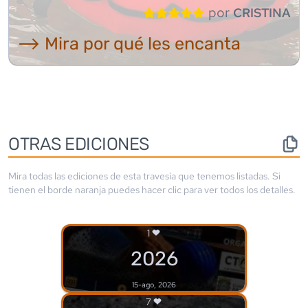
por
CRISTINA
⟶ Mira por qué les encanta
OTRAS EDICIONES
Mira todas las ediciones de esta travesía que tenemos listadas. Si
tienen el borde
naranja
puedes hacer clic para ver todos los detalles.
1
2026
15-ago, 2026
7