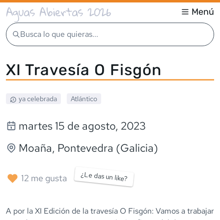
Aguas Abiertas 2026
Menú
Busca lo que quieras...
XI Travesía O Fisgón
ya celebrada
Atlántico
martes 15 de agosto, 2023
Moaña
, Pontevedra (Galicia)
¿Le das un like?
12
me gusta
A por la XI Edición de la travesía O Fisgón: Vamos a trabajar