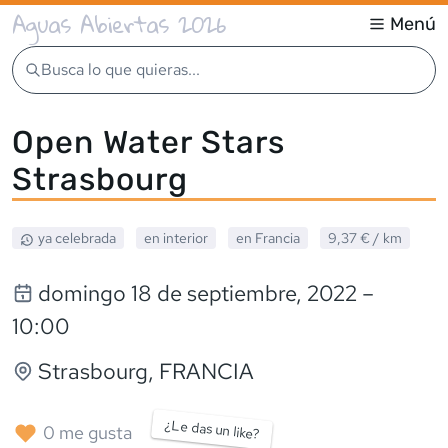
Aguas Abiertas 2026
Menú
Busca lo que quieras...
Open Water Stars
Strasbourg
ya celebrada
en interior
en
Francia
9,37 €
/ km
domingo 18 de septiembre, 2022
–
10:00
Strasbourg
,
FRANCIA
¿Le das un like?
0
me gusta