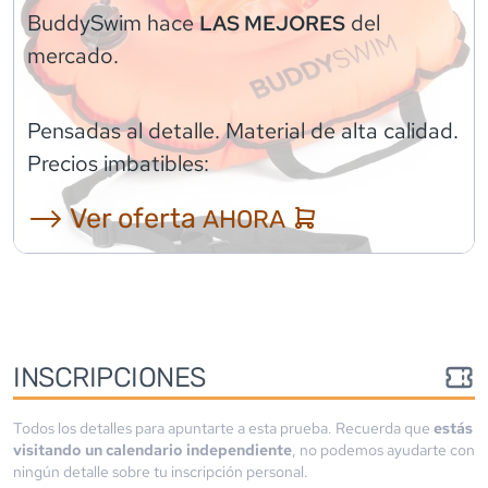
BuddySwim
hace
del
LAS MEJORES
mercado.
Pensadas al detalle. Material de alta calidad.
Precios imbatibles:
⟶ Ver oferta
AHORA
INSCRIPCIONES
Todos los detalles para apuntarte a esta prueba. Recuerda que
estás
visitando un calendario independiente
, no podemos ayudarte con
ningún detalle sobre tu inscripción personal.