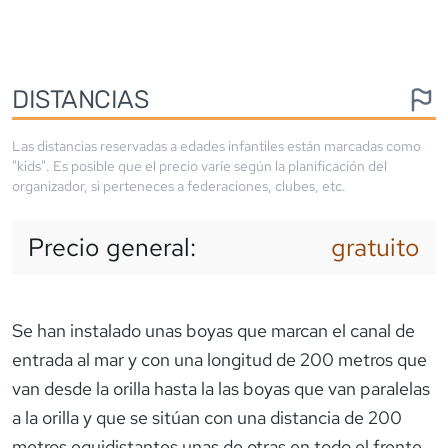
DISTANCIAS
Las distancias reservadas a edades infantiles están marcadas como
"kids". Es posible que el precio varíe según la planificación del
organizador, si perteneces a federaciones, clubes, etc.
Precio general:
gratuito
Se han instalado unas boyas que marcan el canal de
entrada al mar y con una longitud de 200 metros que
van desde la orilla hasta la las boyas que van paralelas
a la orilla y que se sitúan con una distancia de 200
metros equidistantes unas de otras en todo el frente