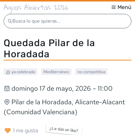
Aguas Abiertas 2026
Menú
Busca lo que quieras...
Quedada Pilar de la
Horadada
ya celebrada
Mediterráneo
no competitiva
domingo 17 de mayo, 2026
– 11:00
Pilar de la Horadada
, Alicante-Alacant
(Comunidad Valenciana)
¿Le das un like?
1
me gusta