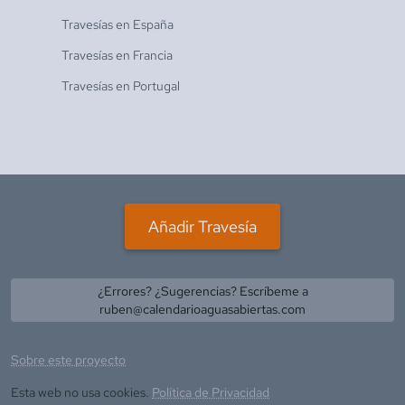
Travesías en
España
Travesías en
Francia
Travesías en
Portugal
Añadir Travesía
¿Errores? ¿Sugerencias? Escríbeme a
ruben@calendarioaguasabiertas.com
Sobre este proyecto
Esta web no usa cookies.
Política de Privacidad