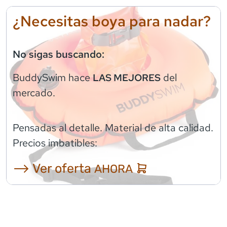
¿Necesitas boya para nadar?
No sigas buscando:
BuddySwim
hace
del
LAS MEJORES
mercado.
Pensadas al detalle. Material de alta calidad.
Precios imbatibles:
⟶ Ver oferta
AHORA