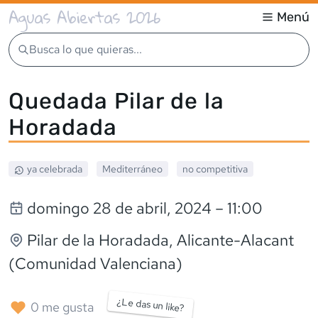
Aguas Abiertas 2026
Menú
Busca lo que quieras...
Quedada Pilar de la
Horadada
ya celebrada
Mediterráneo
no competitiva
domingo 28 de abril, 2024
– 11:00
Pilar de la Horadada
, Alicante-Alacant
(Comunidad Valenciana)
¿Le das un like?
0
me gusta