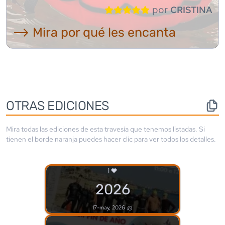
por
CRISTINA
⟶ Mira por qué les encanta
OTRAS EDICIONES
Mira todas las ediciones de esta travesía que tenemos listadas. Si
tienen el borde
naranja
puedes hacer clic para ver todos los detalles.
1
2026
17-may, 2026