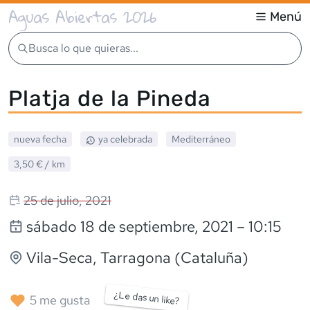
Aguas Abiertas 2026
Menú
Busca lo que quieras...
Platja de la Pineda
nueva fecha
ya celebrada
Mediterráneo
3,50 €
/ km
25 de julio, 2021
sábado 18 de septiembre, 2021
– 10:15
Vila-Seca
, Tarragona (Cataluña)
¿Le das un like?
5
me gusta