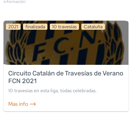
información:
2021
finalizada
10
travesía
s
Cataluña
Circuito Catalán de Travesías de Verano
FCN 2021
10
travesía
s
en esta liga
,
todas celebradas
.
Mas info ⟶