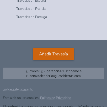
Travesías en
España
Travesías en
Francia
Travesías en
Portugal
Añadir Travesía
¿Errores? ¿Sugerencias? Escríbeme a
ruben@calendarioaguasabiertas.com
Sobre este proyecto
Esta web no usa cookies.
Política de Privacidad
El contenido (imágenes o descripciones, por ejemplo) relativo a cada