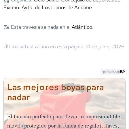
Excmo. Ayto. de Los Llanos de Aridane
Esta travesía se nada en el
Atlántico
.
Última actualización en esta página:
21 de junio, 2026
patrocinado
mejores
Las
boyas para
nadar
El tamaño perfecto para llevar lo imprescindible:
móvil (protegido por la funda de regalo), llaves,