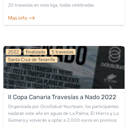
20
travesía
s
en esta liga
,
todas celebradas
.
Mas info ⟶
2022
finalizada
5
travesía
s
Santa Cruz de Tenerife
II Copa Canaria Travesías a Nado 2022
Organizada por OcioSalud-Yourteam, los participantes
nadarán este año en aguas de La Palma, El Hierro y La
Gomera y volverán a optar a 2.000 euros en premios