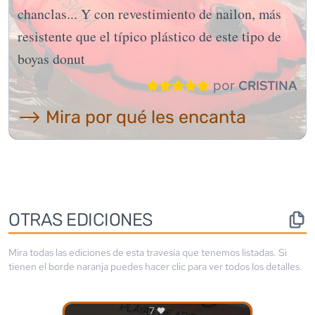
chanclas... Y con revestimiento de nailon, más
resistente que el típico plástico de este tipo de
boyas donut
por
CRISTINA
⟶ Mira por qué les encanta
OTRAS EDICIONES
Mira todas las ediciones de esta travesía que tenemos listadas. Si
tienen el borde
naranja
puedes hacer clic para ver todos los detalles.
7