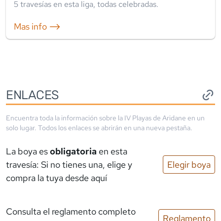
5
travesía
s
en esta liga
,
todas celebradas
.
Mas info ⟶
ENLACES
Encuentra toda la información sobre la
IV Playas de Aridane
en un
solo lugar. Todos los enlaces se abrirán en una nueva pestaña.
La boya es
obligatoria
en esta
travesía: Si no tienes una, elige y
Elegir boya
compra la tuya desde aquí
Consulta el reglamento completo
Reglamento