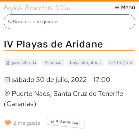
Aguas Abiertas 2026
Menú
Busca lo que quieras...
IV Playas de Aridane
ya celebrada
Atlántico
boya obligatoria
5,43 €
/ km
sábado 30 de julio, 2022
– 17:00
Puerto Naos
, Santa Cruz de Tenerife
(Canarias)
¿Le das un like?
2
me gusta