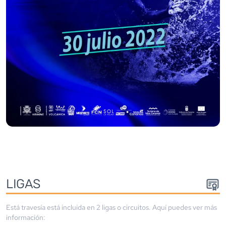
LIGA
S
Está travesía está incluida en
2
liga
s
o circuito
s
. Aquí puedes ver más
información: