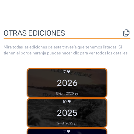
OTRAS EDICIONES
Mira todas las ediciones de esta travesía que tenemos listadas. Si
tienen el borde
naranja
puedes hacer clic para ver todos los detalles.
7
2026
13-jun, 2026
10
2025
12-jul, 2025
2