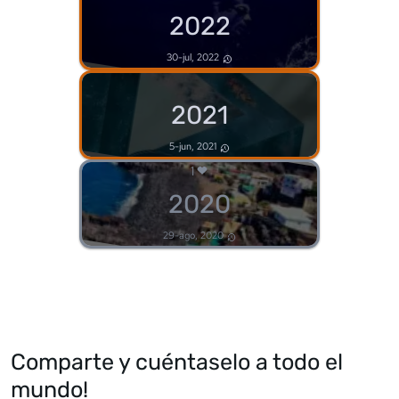
2022
30-jul, 2022
2021
5-jun, 2021
1
2020
29-ago, 2020
Comparte y cuéntaselo a todo el
mundo!