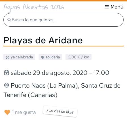
Aguas Abiertas 2026
Menú
Busca lo que quieras...
Playas de Aridane
ya celebrada
solidaria
6,08 €
/ km
sábado 29 de agosto, 2020
– 17:00
Puerto Naos (La Palma)
, Santa Cruz de
Tenerife (Canarias)
¿Le das un like?
1
me gusta