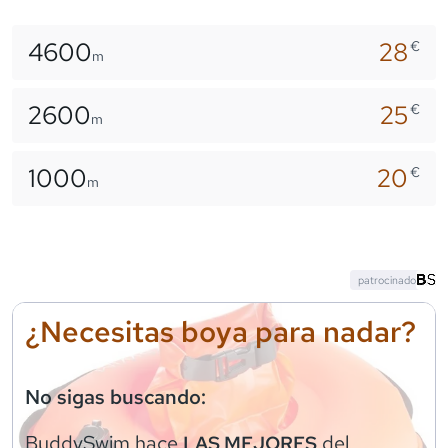
4600
28
€
m
2600
25
€
m
1000
20
€
m
patrocinado
¿Necesitas boya para nadar?
No sigas buscando:
BuddySwim
hace
del
LAS MEJORES