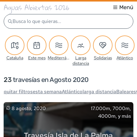
Aguas Abiertas 2026
Menú
Busca lo que quieras...
Cataluña
Este mes
Mediterráneo
Larga
Solidarias
Atlántico
distancia
23
travesía
s
en Agosto 2020
quitar filtros
esta semana
Atlántico
larga distancia
Baleares
8 agosto, 2020
17.000m, 7000m,
4000m, y más
Travesía Isla de La Palma