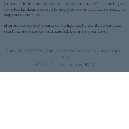
(aunque intento que todo sea lo más preciso posible). Lo que hagas
con ellos, las decisiones que tomes, y cualquier actividad derivada, es
responsabilidad tuya.
El diseño de la web y la parte del código que he escrito yo para que
esta funcione sí son de mi propiedad. Eso sí me lo atribuyo.
Copyright ©
2026
RV. Algunos derechos reservados, no me copies
porfa.
fv11.3.0 ·
Desarrollo web por
RV
🚀