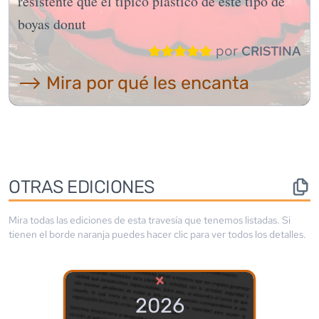
resistente que el típico plástico de este tipo de
boyas donut
por
CRISTINA
⟶ Mira por qué les encanta
OTRAS EDICIONES
Mira todas las ediciones de esta travesía que tenemos listadas. Si
tienen el borde
naranja
puedes hacer clic para ver todos los detalles.
×
2026