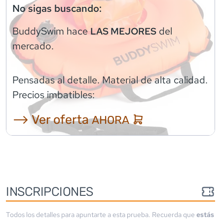
No sigas buscando:
BuddySwim
hace
del
LAS MEJORES
mercado.
Pensadas al detalle. Material de alta calidad.
Precios imbatibles:
⟶ Ver oferta
AHORA
INSCRIPCIONES
Todos los detalles para apuntarte a esta prueba. Recuerda que
estás