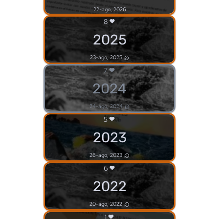
22-ago, 2026
8
2025
23-ago, 2025
7
2024
24-ago, 2024
5
2023
26-ago, 2023
6
2022
20-ago, 2022
1