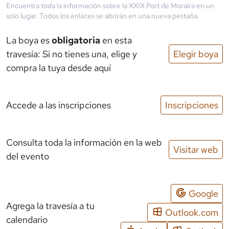
Encuentra toda la información sobre la
XXIX Port de Moraira
en un
solo lugar. Todos los enlaces se abrirán en una nueva pestaña.
La boya es
obligatoria
en esta
travesía: Si no tienes una, elige y
Elegir boya
compra la tuya desde aquí
Accede a las inscripciones
Inscripciones
Consulta toda la información en la web
Visitar web
del evento
Google
Agrega la travesía a tu
Outlook.com
calendario