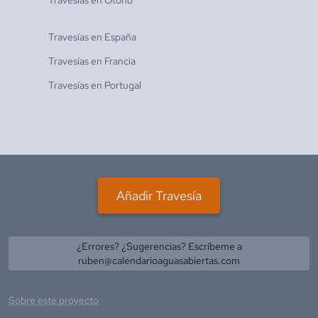
Travesías en
Otoño
Travesías en
España
Travesías en
Francia
Travesías en
Portugal
Añadir Travesía
¿Errores? ¿Sugerencias? Escríbeme a
ruben@calendarioaguasabiertas.com
Sobre este proyecto