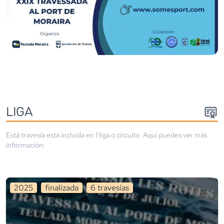
LIGA
Está travesía está incluida en
1
liga
o circuito
. Aquí puedes ver más
información:
2025
finalizada
6
travesía
s