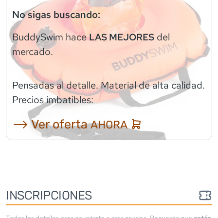
No sigas buscando:
BuddySwim
hace
del
LAS MEJORES
mercado.
Pensadas al detalle. Material de alta calidad.
Precios imbatibles:
⟶ Ver oferta
AHORA
INSCRIPCIONES
Todos los detalles para apuntarte a esta prueba. Recuerda que
estás