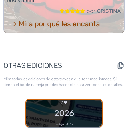
boyas donut
por
CRISTINA
⟶ Mira por qué les encanta
OTRAS EDICIONES
Mira todas las ediciones de esta travesía que tenemos listadas. Si
tienen el borde
naranja
puedes hacer clic para ver todos los detalles.
7
2026
2-ago, 2026