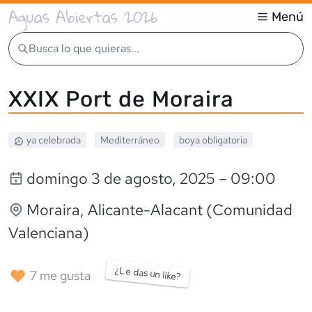
Aguas Abiertas 2026
Menú
Busca lo que quieras...
XXIX Port de Moraira
ya celebrada
Mediterráneo
boya obligatoria
domingo 3 de agosto, 2025
– 09:00
Moraira
, Alicante-Alacant (Comunidad
Valenciana)
¿Le das un like?
7
me gusta