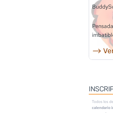
BuddyS
Pensadas
imbatibl
⟶ Ver
INSCRI
Todos los de
calendario 