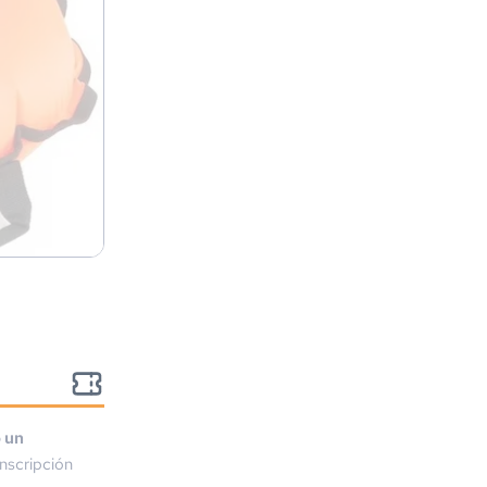
o un
nscripción