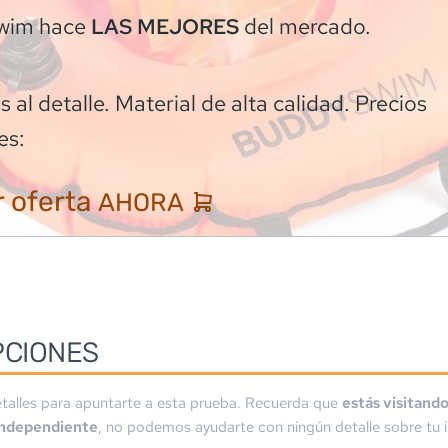
wim
hace
del mercado.
LAS MEJORES
 al detalle. Material de alta calidad. Precios
es:
 oferta
AHORA
PCIONES
talles para apuntarte a esta prueba. Recuerda que
estás visitand
independiente
, no podemos ayudarte con ningún detalle sobre tu i