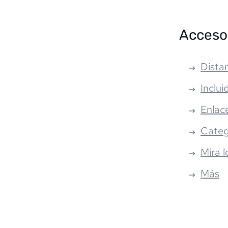
Acceso
Distan
Inclui
Enlac
Categ
Mira l
Más