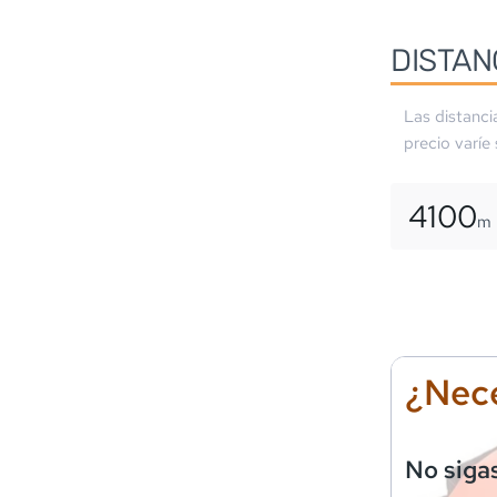
DISTAN
Las distanci
precio varíe
4100
m
¿Nece
No siga