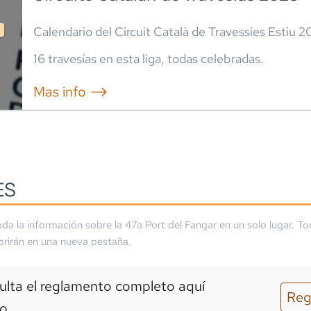
Calendario del Circuit Català de Travessies Estiu 
16
travesía
s
en esta liga
,
todas celebradas
.
Mas info ⟶
ES
da la información sobre la
47a Port del Fangar
en un solo lugar. To
brirán en una nueva pestaña.
lta el reglamento completo aquí
Reg
o