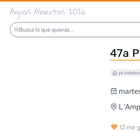
Aguas Abiertas 2026
Busca lo que quieras...
47a P
ya celebr
martes
L'Amp
12
me g