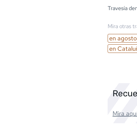
Travesía den
Mira otras t
en
agosto
en
Catalu
Recue
Mira aquí