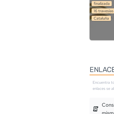
finalizada
16
travesía
s
Cataluña
ENLAC
Encuentra to
enlaces se a
Consu
mism