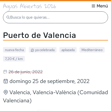
Aguas Abiertas 2026
Menú
Busca lo que quieras...
Puerto de Valencia
nueva fecha
ya celebrada
aplazada
Mediterráneo
7,20 €
/ km
26 de junio, 2022
domingo 25 de septiembre, 2022
Valencia
, Valencia-València (Comunidad
Valenciana)