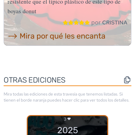
resistente que el típico plástico de este tipo de
boyas donut
por
CRISTINA
⟶ Mira por qué les encanta
OTRAS EDICIONES
Mira todas las ediciones de esta travesía que tenemos listadas. Si
tienen el borde
naranja
puedes hacer clic para ver todos los detalles.
3
2025