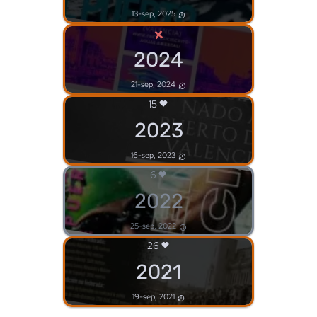
13-sep, 2025
×
2024
21-sep, 2024
15
2023
16-sep, 2023
6
2022
25-sep, 2022
26
2021
19-sep, 2021