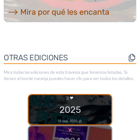
⟶ Mira por qué les encanta
OTRAS EDICIONES
Mira todas las ediciones de esta travesía que tenemos listadas. Si
tienen el borde
naranja
puedes hacer clic para ver todos los detalles.
3
2025
13-sep, 2025
×