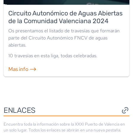
Circuito Autonómico de Aguas Abiertas
de la Comunidad Valenciana 2024
Os presentamos el listado de travesías que formarán
parte del Circuito Autonómico FNCV de aguas
abiertas.
10
travesía
s
en esta liga
,
todas celebradas
.
Mas info ⟶
ENLACES
Encuentra toda la información sobre la
XXXI Puerto de Valencia
en
un solo lugar. Todos los enlaces se abrirán en una nueva pestaña.