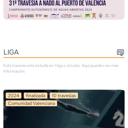
LIGA
Está travesía está incluida en
1
liga
o circuito
. Aquí puedes ver más
información:
2024
finalizada
10
travesía
s
Comunidad Valenciana