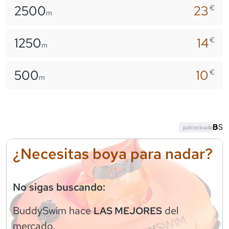
2500
23
€
m
1250
14
€
m
500
10
€
m
patrocinado
¿Necesitas boya para nadar?
No sigas buscando:
BuddySwim
hace
del
LAS MEJORES
mercado.