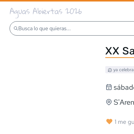
Aguas Abiertas 2026
Busca lo que quieras...
XX Sa
ya celebr
sábad
S'Aren
1
me gu