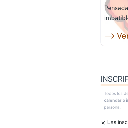
Pensadas
imbatibl
⟶ Ver
INSCRI
Todos los de
calendario 
personal.
Las insc