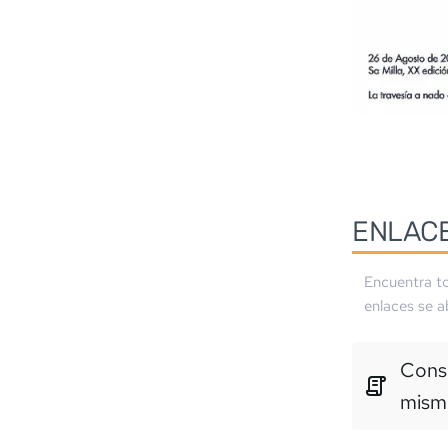
ENLAC
Encuentra to
enlaces se a
Consu
mism