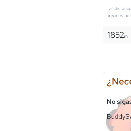
Las distanci
precio varíe
1852
m
¿Nece
No siga
BuddyS