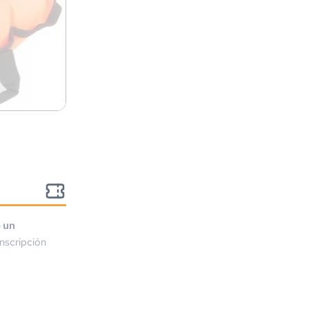
o un
nscripción