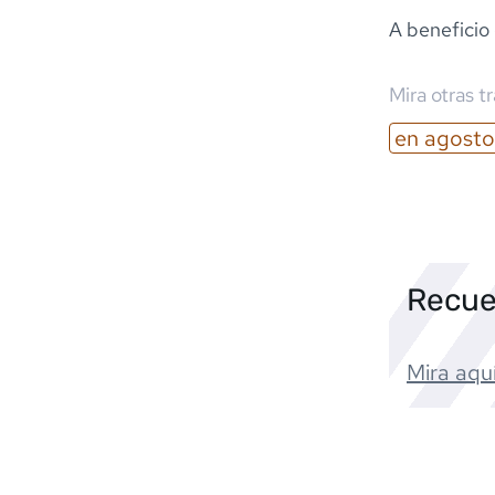
A beneficio 
Mira otras t
en
agosto
Recue
Mira aquí