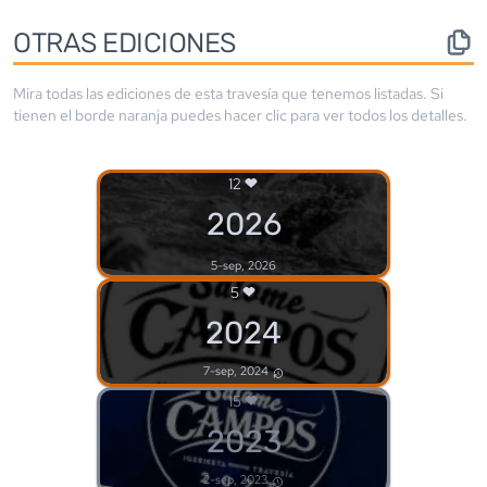
OTRAS EDICIONES
Mira todas las ediciones de esta travesía que tenemos listadas. Si
tienen el borde
naranja
puedes hacer clic para ver todos los detalles.
12
2026
5-sep, 2026
5
2024
7-sep, 2024
15
2023
2-sep, 2023