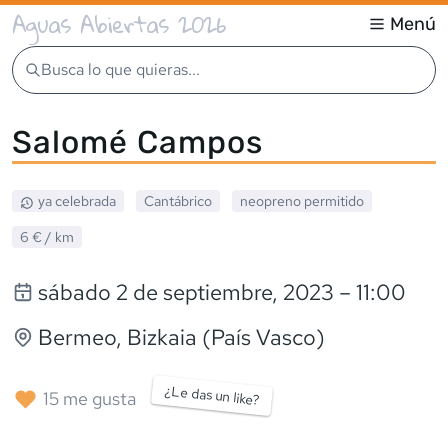
Aguas Abiertas 2026
Menú
Busca lo que quieras...
Salomé Campos
ya celebrada
Cantábrico
neopreno
permitido
6 €
/ km
sábado 2 de septiembre, 2023
– 11:00
Bermeo
, Bizkaia (País Vasco)
¿Le das un like?
15
me gusta