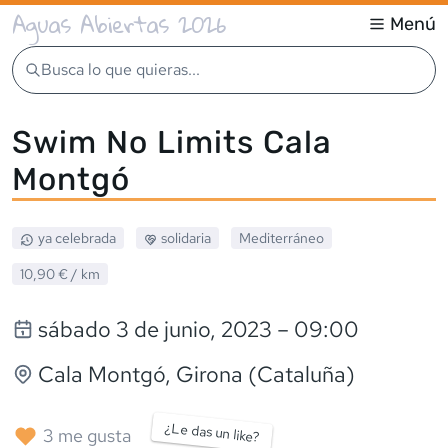
Aguas Abiertas 2026
Menú
Busca lo que quieras...
Swim No Limits Cala
Montgó
ya celebrada
solidaria
Mediterráneo
10,90 €
/ km
sábado 3 de junio, 2023
– 09:00
Cala Montgó
, Girona (Cataluña)
¿Le das un like?
3
me gusta