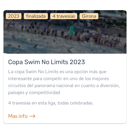
2023
finalizada
4
travesía
s
Girona
Copa Swim No Limits 2023
La copa Swim No Limits es una opción más que
interesante para competir en uno de los mejores
circuitos del panorama nacional en cuanto a diversión,
paisajes y competitividad
4
travesía
s
en esta liga
,
todas celebradas
.
Mas info ⟶