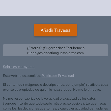
Añadir Travesía
¿Errores? ¿Sugerencias? Escríbeme a
ruben@calendarioaguasabiertas.com
Sobre este proyecto
Esta web no usa cookies.
Política de Privacidad
El contenido (imágenes o descripciones, por ejemplo) relativo a cada
evento es propiedad de quien lo haya creado. No me lo atribuyo.
No me responsabilizo de la veracidad o exactitud de los datos
(aunque intento que todo sea lo más preciso posible). Lo que hagas
con ellos, las decisiones que tomes, y cualquier actividad derivada, es