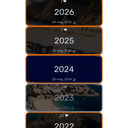
1
2026
24-may, 2026
7
2025
25-may, 2025
2024
26-may, 2024
3
2023
3-jun, 2023
25
2022