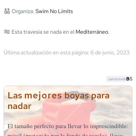
Organiza:
Swim No Limits
Esta travesía se nada en el
Mediterráneo
.
Última actualización en esta página:
6 de junio, 2023
patrocinado
mejores
Las
boyas para
nadar
El tamaño perfecto para llevar lo imprescindible:
móvil (protegido por la funda de regalo), llaves,