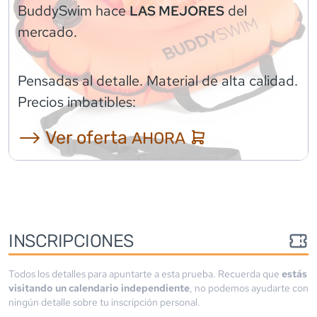
BuddySwim
hace
del
LAS MEJORES
mercado.
Pensadas al detalle. Material de alta calidad.
Precios imbatibles:
⟶ Ver oferta
AHORA
INSCRIPCIONES
Todos los detalles para apuntarte a esta prueba. Recuerda que
estás
visitando un calendario independiente
, no podemos ayudarte con
ningún detalle sobre tu inscripción personal.