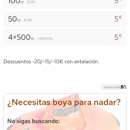
100
5
kids
m
50
5
€
kids
m
4×
500
5
€
relevos
m
Descuentos -20/-15/-10€ con antelación.
patrocinado
¿Necesitas boya para nadar?
No sigas buscando: